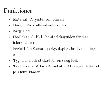
Funktioner
Material: Polyester och bomull
Design: En axelband och ärmlös
Färg: Röd
Storlekar: S, M, L (se storleksguiden för mer
information)
Perfekt för: Casual, party, dagligt bruk, shopping
och mer
Tyg: Tunn och stickad för en sexig look
Tvätta separat för att undvika att färgen blöder ut
på andra kläder.