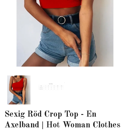
Sexig Röd Crop Top - En
Axelband | Hot Woman Clothes