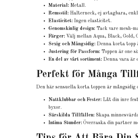
Material:
Metall.
Remsstil:
Halterneck, ej avtagbara, enkl
Elasticitet:
Ingen elasticitet.
Genomskinlig design:
Tack vare mesh-mate
Färger:
Välj mellan Aqua, Black, Gold, G
Sexig och Mångsidig:
Denna korta topp är
Justering för Passform:
Toppen är one siz
En del av vårt sortiment:
Denna vara är 
Perfekt för Många Tillf
Den här sensuella korta toppen är mångsidig och
Nattklubbar och Fester:
Låt din inre fes
byxor.
Särskilda Tillfällen:
Skapa minnesvärda s
Intima Stunder:
Överraska din partner me