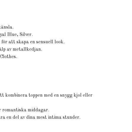
känsla.
al Blue, Silver.
 för att skapa en sensuell look.
jälp av metallkedjan.
Clothes.
att kombinera toppen med en snygg kjol eller
er romantiska middagar.
a en del av dina mest intima stunder.