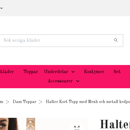
kläder
Toppar
Underdelar
Kostymer
Set
Accessoarer
em
Dam Toppar
Halter Kort Topp med Mesh och metall kedjo
Halte