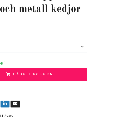
och metall kedjor
ag!
LÄGG I KORGEN
44-Svart