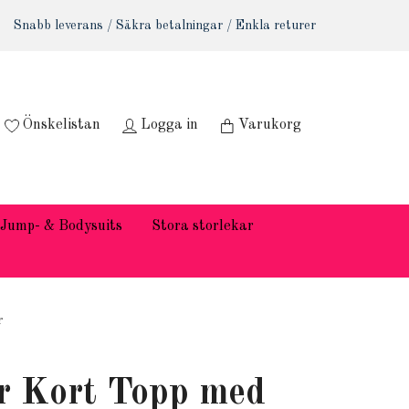
Snabb leverans / Säkra betalningar / Enkla returer
Önskelistan
Logga in
Varukorg
Jump- & Bodysuits
Stora storlekar
r
r Kort Topp med