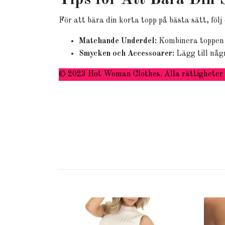
Tips för Att Bära Din 
För att bära din korta topp på bästa sätt, följ 
Matchande Underdel:
Kombinera toppen 
Smycken och Accessoarer:
Lägg till någr
© 2023 Hot Woman Clothes. Alla rättigheter 