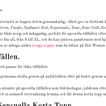
a.
rialet är toppen delvis genomskinlig, vilket ger en förförisk 
reen, Purple, Radiance Red, Rejuvenate, Rose, Rose Gold, Roy
 både sexig och mångsidig, perfekt för speciella tillfällen eller
e fits all, från S till XL, och du kan justera passformen med h
en av många andra
sexiga toppar
som du hittar på Hot Woman 
ällen.
 passar för olika tillfällen:
tprinsessa stråla genom på nattklubben eller på fester genom 
tunder på speciella tillfällen som födelsedagar, jubileum ell
d en sensuell överraskning hemma och låt denna korta topp var