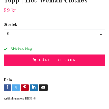
Topp | Hot Woman Clothes
89 kr
Storlek
S
Skickas idag!
LÄGG I KORGEN
Dela
Artikelnummer:
BB36-S