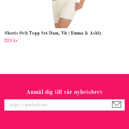
Shorts Och Topp Set Dam, Vit | Emma & Ashly
229 kr
Anmäl dig till vår nyhetsbrev