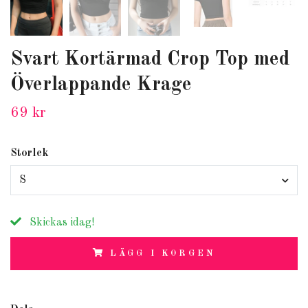
Svart Kortärmad Crop Top med
Överlappande Krage
69 kr
Storlek
S
Skickas idag!
LÄGG I KORGEN