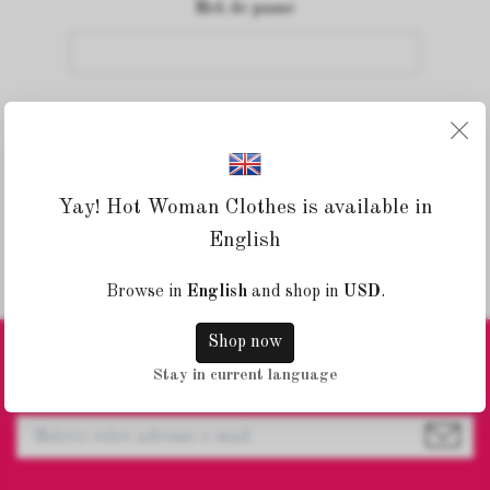
Mot de passe
×
Yay! Hot Woman Clothes is available in
Mot de passe oublié ?
English
CRÉER UN NOUVEAU COMPTE
Browse in
English
and shop in
USD
.
Shop now
Stay in current language
Inscrivez-vous à notre newsletter