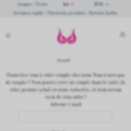
Langue / Devise
EUR
Livraison rapide / Paiements sécurisés / Retours faciles
Accueil
Connectez-vous à votre compte chez nous Vous n'avez pas
de compte ? Vous pouvez créer un compte dans le cadre de
votre premier achat ou nous contacter, et nous serons
ravis de vous aider !
Adresse e-mail