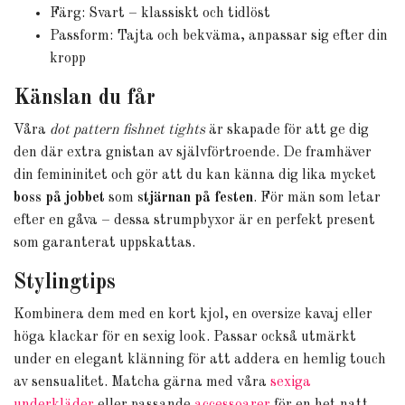
Färg: Svart – klassiskt och tidlöst
Passform: Tajta och bekväma, anpassar sig efter din
kropp
Känslan du får
Våra
dot pattern fishnet tights
är skapade för att ge dig
den där extra gnistan av självförtroende. De framhäver
din femininitet och gör att du kan känna dig lika mycket
boss på jobbet
som
stjärnan på festen
. För män som letar
efter en gåva – dessa strumpbyxor är en perfekt present
som garanterat uppskattas.
Stylingtips
Kombinera dem med en kort kjol, en oversize kavaj eller
höga klackar för en sexig look. Passar också utmärkt
under en elegant klänning för att addera en hemlig touch
av sensualitet. Matcha gärna med våra
sexiga
underkläder
eller passande
accessoarer
för en het natt.