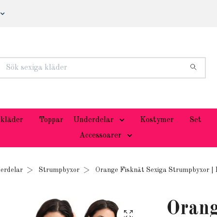
kläder
Toppar
Underdelar
Kostymer
Set
Accessoarer
erdelar
Strumpbyxor
Orange Fisknät Sexiga Strumpbyxor | 
Orang