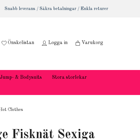
Snabb leverans / Säkra betalningar / Enkla returer
Önskelistan
Logga in
Varukorg
Jump- & Bodysuits
Stora storlekar
Hot Clothes
e Fisknät Sexiga