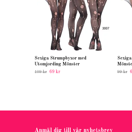
Sexiga Strumpbyxor med
Sexiga
Utomjording Mönster
Mönst
69 kr
6
109 kr
99 kr
Anmäl dig till vår nyhetsbrev