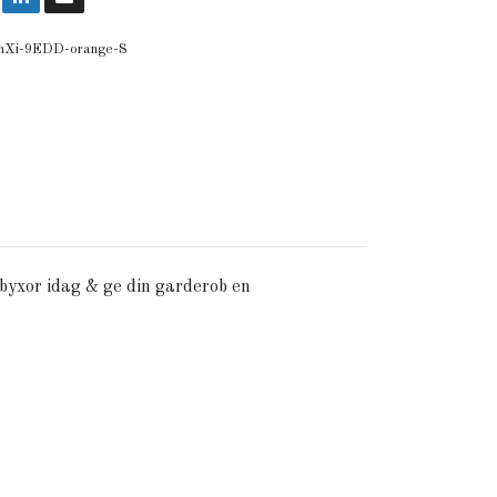
nXi-9EDD-orange-S
pbyxor idag & ge din garderob en