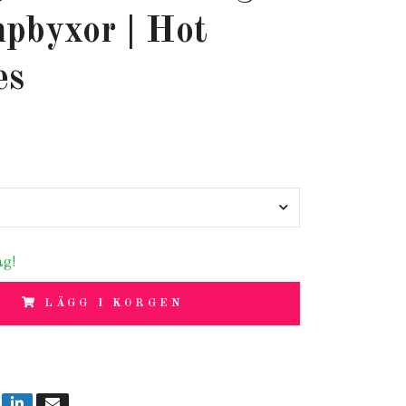
pbyxor | Hot
es
ag!
LÄGG I KORGEN