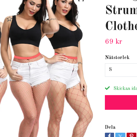
Strum
Cloth
69 kr
Nätstorlek
S
Skickas id
Dela