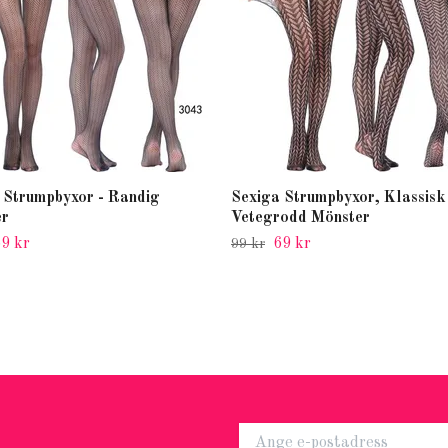
 Strumpbyxor - Randig
Sexiga Strumpbyxor, Klassisk
er
Vetegrodd Mönster
9 kr
69 kr
99 kr