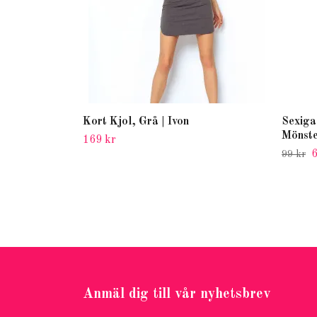
Kort Kjol, Grå | Ivon
Sexiga
Mönst
169 kr
6
99 kr
Anmäl dig till vår nyhetsbrev