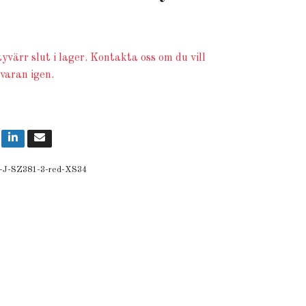
yvärr slut i lager. Kontakta oss om du vill
 varan igen.
-J-SZ381-3-red-XS34