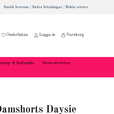
Snabb leverans / Säkra betalningar / Enkla returer
Önskelistan
Logga in
Varukorg
Jump- & Bodysuits
Stora storlekar
amshorts Daysie