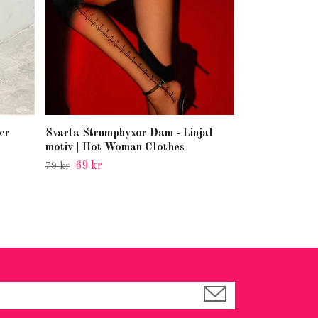
er
Svarta Strumpbyxor Dam - Linjal
motiv | Hot Woman Clothes
69 kr
79 kr