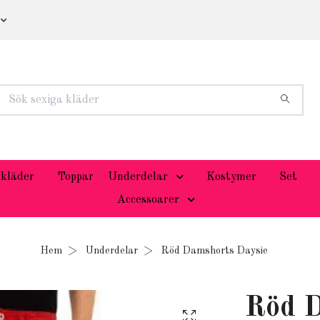
kläder
Toppar
Underdelar
Kostymer
Set
Accessoarer
Hem
Underdelar
Röd Damshorts Daysie
Röd D