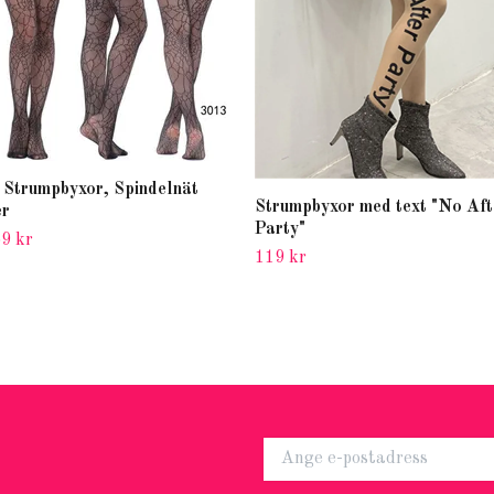
 Strumpbyxor, Spindelnät
Strumpbyxor med text "No Aft
er
Party"
9 kr
119 kr