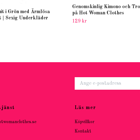
Genomskinlig Kimono och Tro
it i Grön med Ärmlösa
på Hot Woman Clothes
t | Sexig Underkläder
129 kr
tjänst
Läs mer
otwomanclothes.se
Köpvillkor
Kontakt