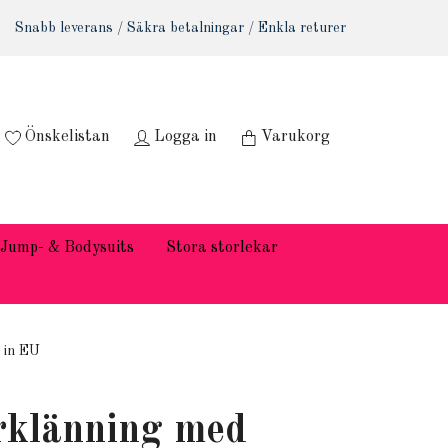
Snabb leverans / Säkra betalningar / Enkla returer
Önskelistan
Logga in
Varukorg
Jump- & Bodysuits
Stora storlekar
 in EU
klänning med