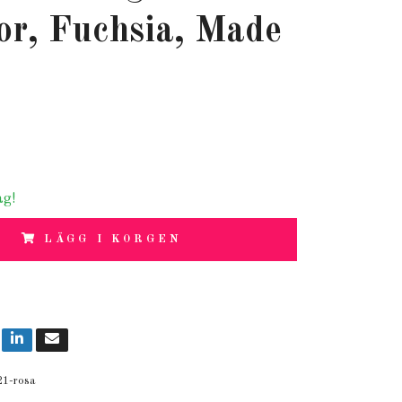
or, Fuchsia, Made
ag!
LÄGG I KORGEN
21-rosa