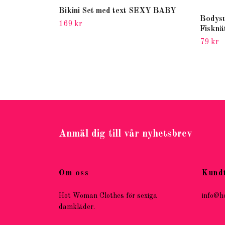
Bikini Set med text SEXY BABY
Bodysu
169 kr
Fisknä
79 kr
Anmäl dig till vår nyhetsbrev
Om oss
Kund
Hot Woman Clothes för sexiga
info@h
damkläder.