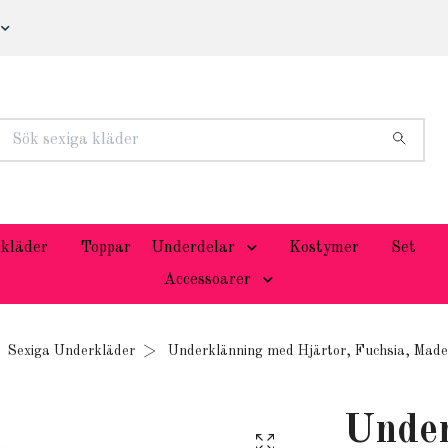
kläder
Toppar
Underdelar
Kostymer
Set
Accessoarer
Sexiga Underkläder
Underklänning med Hjärtor, Fuchsia, Made
Under