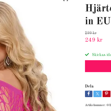
Hjärt
in EU
299 kr
249 kr
Skickas id
Dela
Artikelnummer:
60