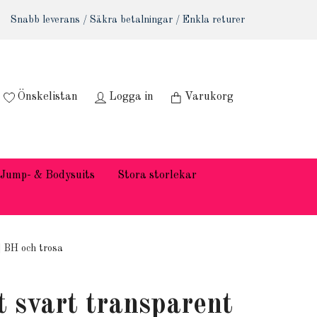
Snabb leverans / Säkra betalningar / Enkla returer
Önskelistan
Logga in
Varukorg
Jump- & Bodysuits
Stora storlekar
| BH och trosa
t svart transparent