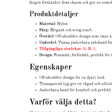
färgen förstärker dess charm och ger en oemo
Produktdetaljer
Material:
Nylon
Färg:
Elegant och sexig svart.
Överdel:
Off-shoulder-design som visar a
Underdel:
Tunna justerbara sidoband för
Tillgängliga storlekar:
S, M, L.
Design:
Feminint, förföriskt, perfekt för 
Egenskaper
Off-shoulder-design för en djärv look.
Transparent tyg ger en vågad och attrak
Justerbara band för komfort och perfekt
Varför välja detta?