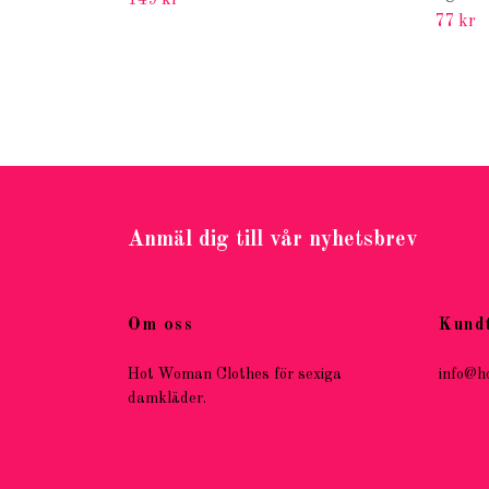
149 kr
77 kr
Anmäl dig till vår nyhetsbrev
Om oss
Kund
Hot Woman Clothes för sexiga
info@h
damkläder.