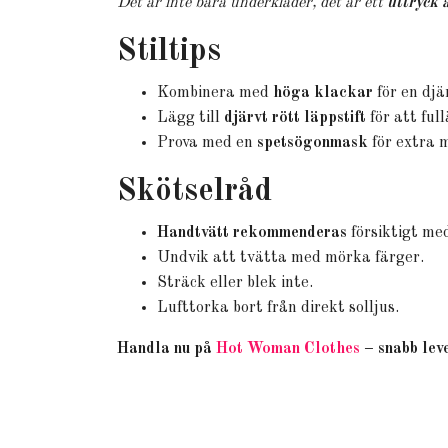
Det är inte bara underkläder, det är ett
uttryck 
Stiltips
Kombinera med
höga klackar
för en djä
Lägg till
djärvt rött läppstift
för att ful
Prova med en
spetsögonmask
för extra m
Skötselråd
Handtvätt rekommenderas
försiktigt med
Undvik att tvätta med mörka färger.
Sträck eller blek inte.
Lufttorka bort från direkt solljus.
Handla nu på
Hot Woman Clothes
– snabb leve