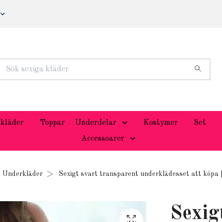
kläder
Toppar
Underdelar
Kostymer
Set
Accessoarer
a Underkläder
Sexigt svart transparent underklädesset att köpa 
Sexig