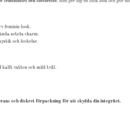
av femininitet och förförelse
, som ger dig en unik look och gör d
rv feminin look.
lända setets charm.
ystik och lockelse.
 kallt vatten och mild tvål.
rans och diskret förpackning för att skydda din integritet.