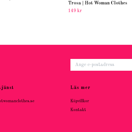
Trosa | Hot Woman Clothes
149 kr
tjänst
Läs mer
otwomanclothes.se
Köpvillkor
Kontakt