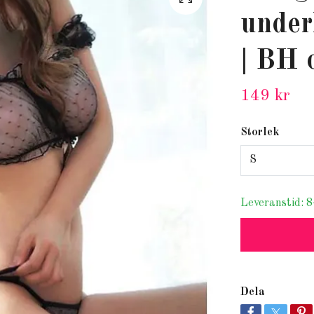
under
| BH 
149 kr
Storlek
S
Leveranstid: 8
Dela