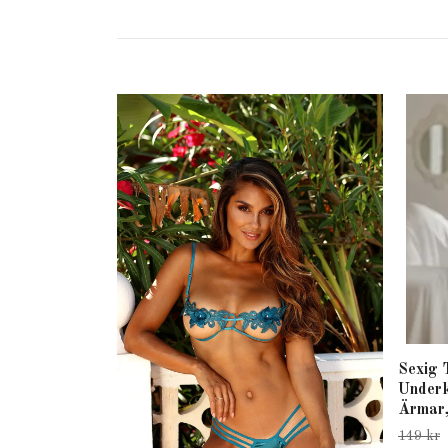
Sexig 
Underk
Ärmar,
149 kr