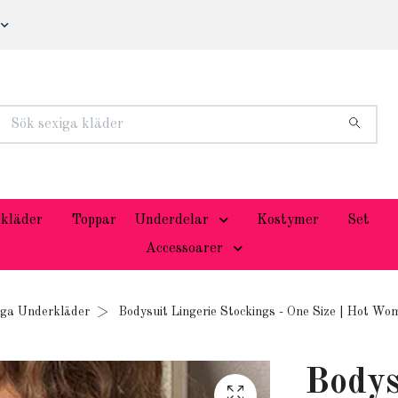
kläder
Toppar
Underdelar
Kostymer
Set
Accessoarer
iga Underkläder
Bodysuit Lingerie Stockings - One Size | Hot Wo
Bodys