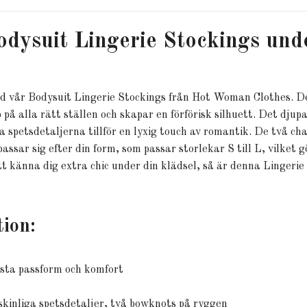
odysuit Lingerie Stockings und
d vår Bodysuit Lingerie Stockings från Hot Woman Clothes. Den
 på alla rätt ställen och skapar en förförisk silhuett. Det dju
 spetsdetaljerna tillför en lyxig touch av romantik. De två 
sar sig efter din form, som passar storlekar S till L, vilket gö
 att känna dig extra chic under din klädsel, så är denna Lingerie
tion:
ästa passform och komfort
kinliga spetsdetaljer, två bowknots på ryggen