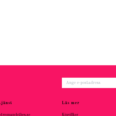
tjänst
Läs mer
otwomanclothes.se
Köpvillkor