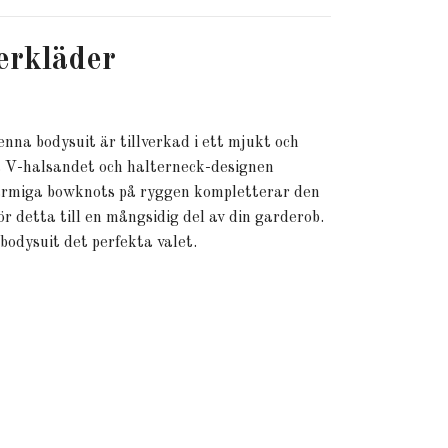
erkläder
na bodysuit är tillverkad i ett mjukt och
pa V-halsandet och halterneck-designen
charmiga bowknots på ryggen kompletterar den
r detta till en mångsidig del av din garderob.
 bodysuit det perfekta valet.