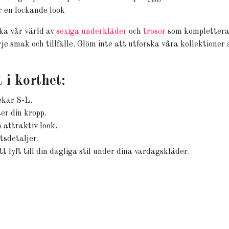
r en lockande look
ska vår värld av
sexiga underkläder
och
trosor
som kompletterar
je smak och tillfälle. Glöm inte att utforska våra kollektioner a
 i korthet:
lekar S-L.
er din kropp.
 attraktiv look.
tsdetaljer.
ett lyft till din dagliga stil under dina vardagskläder.