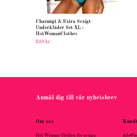
Charmigt & Extra Sexigt
Underkläder Set XL -
HotWomanClothes
249 kr
Anmäl dig till vår nyhetsbrev
Om oss
Kund
Hot Woman Clothes för sexiga
info@h