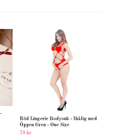
+
Underklänning
Röd Lingerie Bodysuit - Ihålig med
Mesh | Hot W
Öppen Gren - One Size
79 kr
79 kr