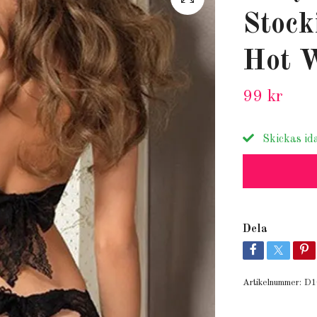
Stock
Hot W
99 kr
Skickas id
Dela
Artikelnummer:
D1