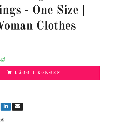
ings - One Size |
oman Clothes
ag!
LÄGG I KORGEN
05