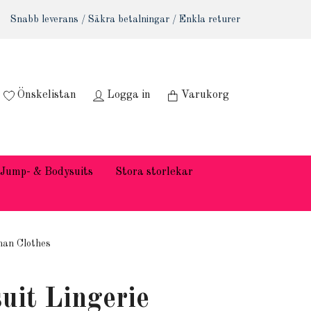
Snabb leverans / Säkra betalningar / Enkla returer
Önskelistan
Logga in
Varukorg
Jump- & Bodysuits
Stora storlekar
man Clothes
uit Lingerie