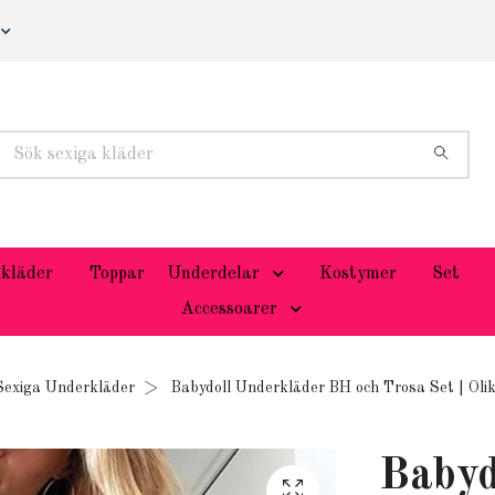
kläder
Toppar
Underdelar
Kostymer
Set
Accessoarer
Sexiga Underkläder
Babydoll Underkläder BH och Trosa Set | Olik
Babyd