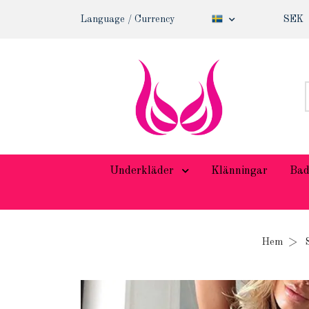
Language / Currency
SEK
Underkläder
Klänningar
Bad
Hem