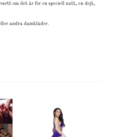
vsett om det är för en speciell natt, en dejt,
eller andra damkläder.
Ärmlös Rosa F
Lingerie - Öp
89 kr