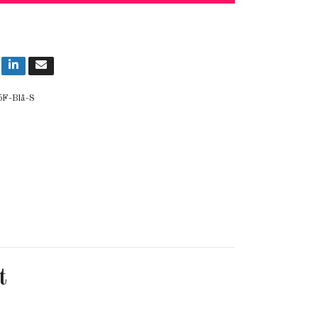
5F-Blå-S
t