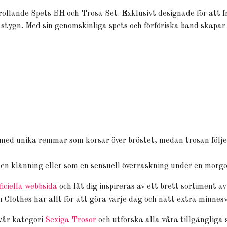
ollande Spets BH och Trosa Set. Exklusivt designade för att f
 stygn. Med sin genomskinliga spets och förföriska band skapa
r med unika remmar som korsar över bröstet, medan trosan föl
 en klänning eller som en sensuell överraskning under en morg
ficiella webbsida
och låt dig inspireras av ett brett sortiment av
Clothes har allt för att göra varje dag och natt extra minnes
 vår kategori
Sexiga Trosor
och utforska alla våra tillgängliga s