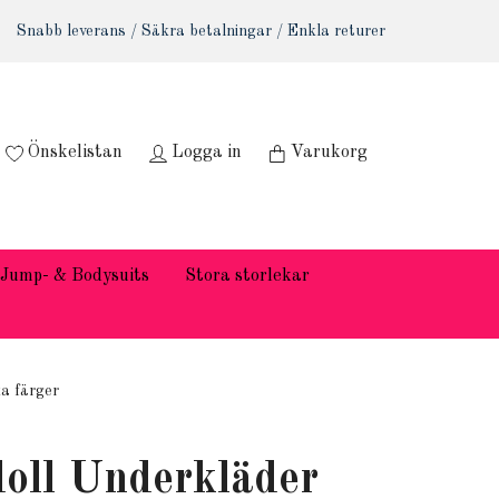
Snabb leverans / Säkra betalningar / Enkla returer
Önskelistan
Logga in
Varukorg
Jump- & Bodysuits
Stora storlekar
a färger
oll Underkläder