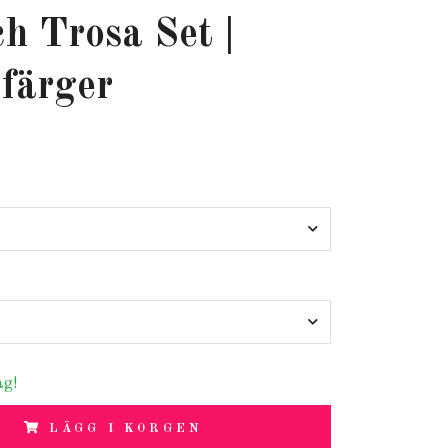
h Trosa Set |
 färger
ag!
LÄGG I KORGEN