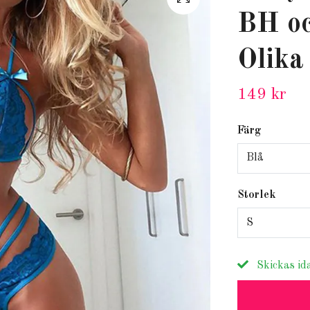
BH oc
Olika
149 kr
Färg
Blå
Storlek
S
Skickas id