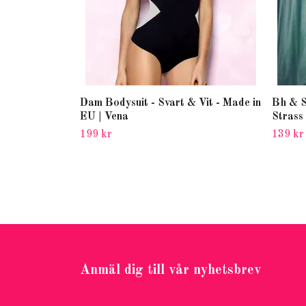
Dam Bodysuit - Svart & Vit - Made in
Bh & S
EU | Vena
Strass
199 kr
139 kr
Anmäl dig till vår nyhetsbrev