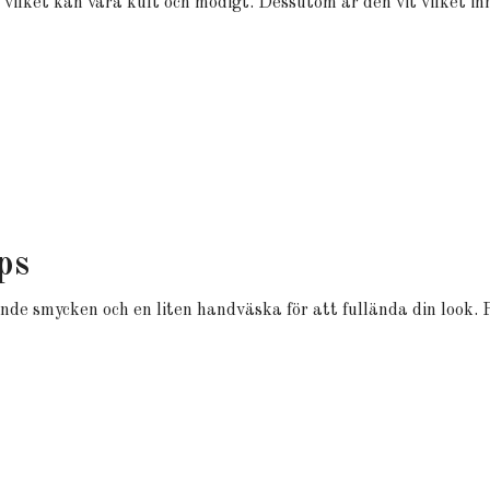
 vilket kan vara kult och modigt. Dessutom är den vit vilket in
ps
 smycken och en liten handväska för att fullända din look. Per