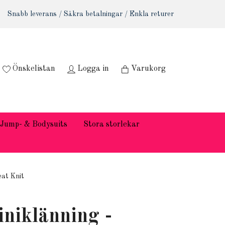
Snabb leverans / Säkra betalningar / Enkla returer
Önskelistan
Logga in
Varukorg
Jump- & Bodysuits
Stora storlekar
eat Knit
iniklänning -