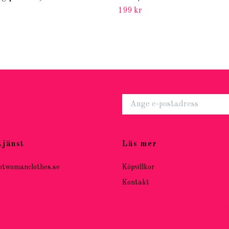
199 kr
tjänst
Läs mer
otwomanclothes.se
Köpvillkor
Kontakt