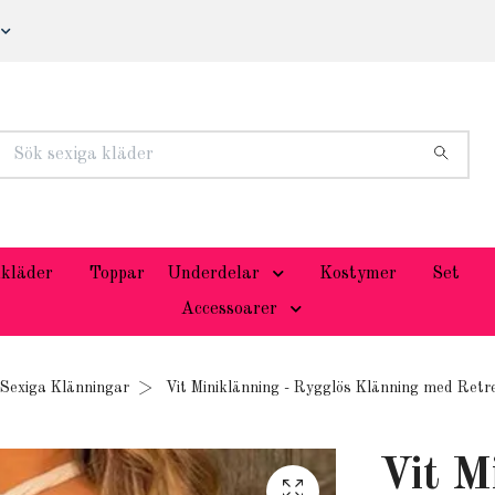
kläder
Toppar
Underdelar
Kostymer
Set
Accessoarer
Sexiga Klänningar
Vit Miniklänning - Rygglös Klänning med Retr
Vit M