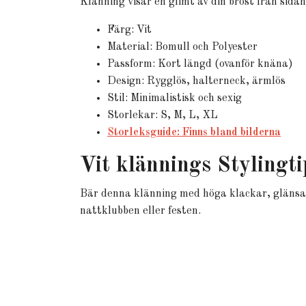
Klänning visar en glimt av din bröst från sidan
Färg: Vit
Material: Bomull och Polyester
Passform: Kort längd (ovanför knäna)
Design: Rygglös, halterneck, ärmlös
Stil: Minimalistisk och sexig
Storlekar: S, M, L, XL
Storleksguide: Finns bland bilderna
Vit klännings Stylingti
Bär denna klänning med höga klackar, glänsande
nattklubben eller festen.