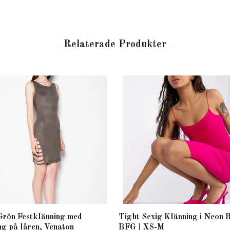
Grön Festklänning med
Tight Sexig Klänning i Neon 
ng på låren, Venaton
BFG | XS-M