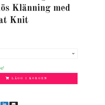
ös Klänning med
at Knit
ag!
LÄGG I KORGEN