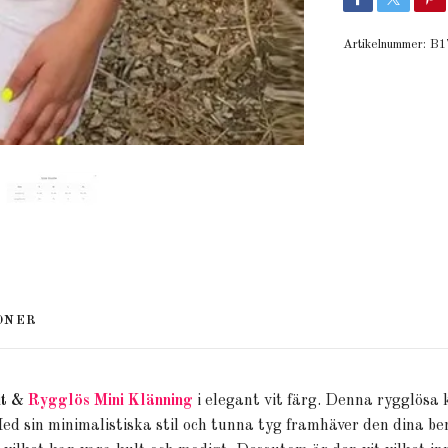
Artikelnummer:
B1
ONER
it &
Rygglös Mini Klänning
i elegant vit färg. Denna rygglösa 
Med sin minimalistiska stil och tunna tyg framhäver den dina be