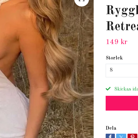
Ryggl
Retre
149 kr
Storlek
S
Skickas id
Dela