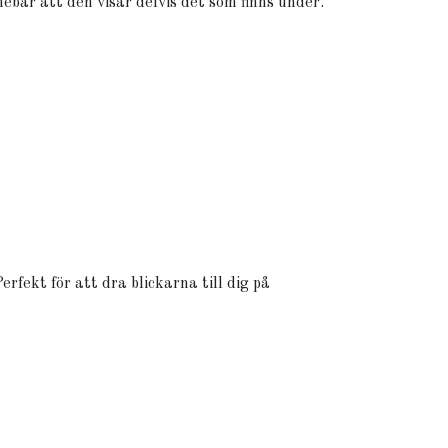
nebär att den visar delvis det som finns under.
fekt för att dra blickarna till dig på