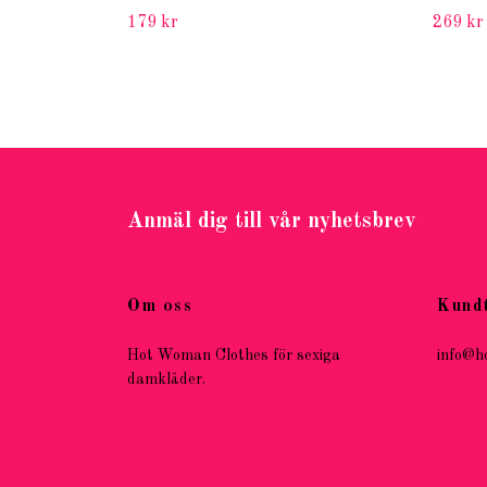
179 kr
269 kr
Anmäl dig till vår nyhetsbrev
Om oss
Kund
Hot Woman Clothes för sexiga
info@h
damkläder.