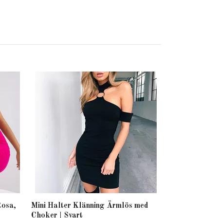
Fest- och Nat
Sexig med Gl
169 kr
Rosa,
Mini Halter Klänning Ärmlös med
Choker | Svart