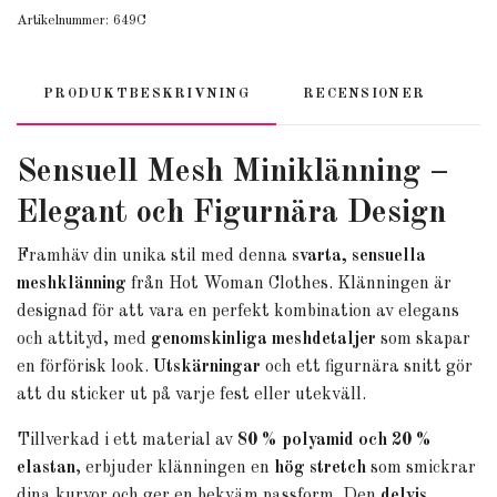
Artikelnummer:
649C
PRODUKTBESKRIVNING
RECENSIONER
Sensuell Mesh Miniklänning –
Elegant och Figurnära Design
Framhäv din unika stil med denna
svarta, sensuella
meshklänning
från Hot Woman Clothes. Klänningen är
designad för att vara en perfekt kombination av elegans
och attityd, med
genomskinliga meshdetaljer
som skapar
en förförisk look.
Utskärningar
och ett figurnära snitt gör
att du sticker ut på varje fest eller utekväll.
Tillverkad i ett material av
80 % polyamid och 20 %
elastan
, erbjuder klänningen en
hög stretch
som smickrar
dina kurvor och ger en bekväm passform. Den
delvis