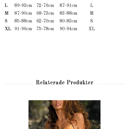
L
89-93cm
72-76cm
87-91cm
L
M
87-90cm
68-73cm
83-88cm
M
S
85-88cm
62-70cm
80-83cm
S
XL
91-96cm
75-78cm
90-94cm
XL