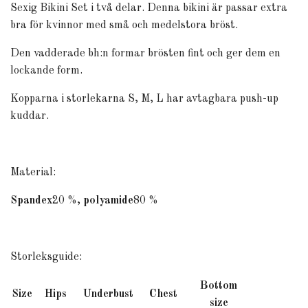
Sexig Bikini Set i två delar. Denna bikini är passar extra
bra för kvinnor med små och medelstora bröst.
Den vadderade bh:n formar brösten fint och ger dem en
lockande form.
Kopparna i storlekarna S, M, L har avtagbara push-up
kuddar.
Material:
Spandex
20 %,
polyamide
80 %
Storleksguide:
Bottom
Size
Hips
Underbust
Chest
size