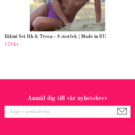
Bikini Set Bh & Trosa - S storlek | Made in EU
179 kr
Anmäl dig till vår nyhetsbrev