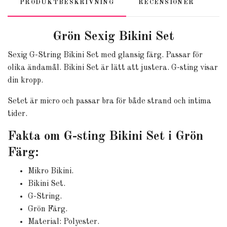
PRODUKTBESKRIVNING
RECENSIONER
Grön Sexig Bikini Set
Sexig G-String Bikini Set med glansig färg. Passar för
olika ändamål. Bikini Set är lätt att justera. G-sting visar
din kropp.
Setet är micro och passar bra för både strand och intima
tider.
Fakta om G-sting Bikini Set i Grön
Färg:
Mikro Bikini.
Bikini Set.
G-String.
Grön Färg.
Material: Polyester.