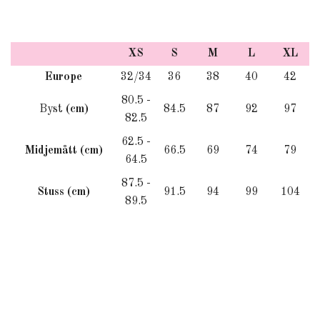
XS
S
M
L
XL
Europe
32/34
36
38
40
42
80.5 -
Byst
(cm)
84.5
87
92
97
82.5
62.5 -
Midjemått
(cm)
66.5
69
74
79
64.5
87.5 -
Stuss (cm)
91.5
94
99
104
89.5