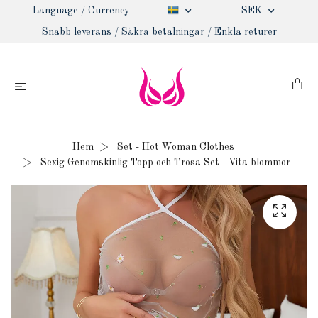
Language / Currency
SEK
Snabb leverans / Säkra betalningar / Enkla returer
Hem
Set - Hot Woman Clothes
Sexig Genomskinlig Topp och Trosa Set - Vita blommor