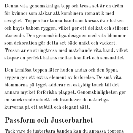
Denna vita genomskinliga topp och trosa set är en dröm
för kvinnor som älskar att kombinera romantik med
sexighet. Toppen har tunna band som korsas över halsen
och knyts bakom ryggen, vilket ger ett delikat och stilrent
utseende. Den genomskinliga designen med vita blommor
som dekoration gör detta set både unikt och vackert.
Trosan är en stringtrosa med matchande vita band, vilket
skapar en perfekt balans mellan komfort och sensualitet.
Den ärmlösa toppen låter huden andas och den öppna
ryggen ger ett extra element av förförelse. De små vita
blommorna på tyget adderar en oskyldig touch till det
annars mycket förföriska plagget. Genomskinligheten ger
en smickrande siluett och framhäver de naturliga
kurvorna på ett subtilt och elegant sätt.
Passform och Justerbarhet
Tack vare de justerbara banden kan du anpassa toppens