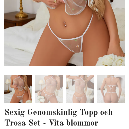
Sexig Genomskinlig Topp och
Trosa Set - Vita blommor