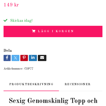
149 kr
Skickas idag!
LÄGG I KORGEN
Dela
Artikelnummer:
C3F77
PRODUKTBESKRIVNING
RECENSIONER
Sexig Genomskinlig Topp och