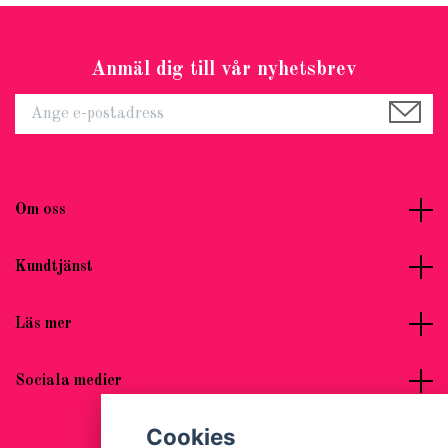
Anmäl dig till vår nyhetsbrev
Om oss
Kundtjänst
Läs mer
Sociala medier
Cookies