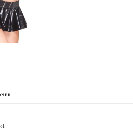
ONER
ol.