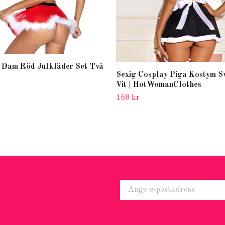
 Dam Röd Julkläder Set Två
Sexig Cosplay Piga Kostym S
Vit | HotWomanClothes
169 kr