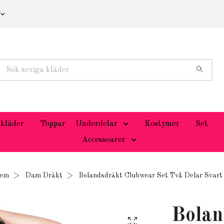
kläder
Toppar
Underdelar
Kostymer
Set
Accessoarer
em
Dam Dräkt
Bolandsdräkt Clubwear Set Två Delar Svart
Bolan