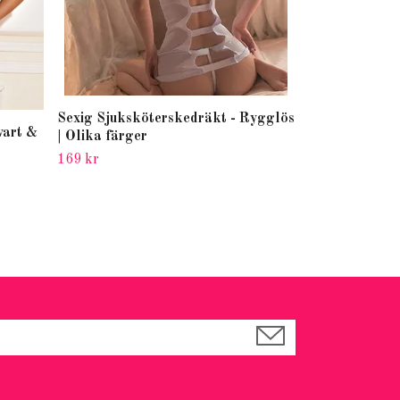
Sexig Sjuksköterskedräkt - Rygglös
vart &
| Olika färger
169 kr