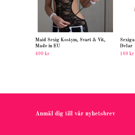
Maid Sexig Kostym, Svart & Vit,
Sexiga
Made in EU
Delar
499 kr
169 kr
Anmäl dig till vår nyhetsbrev