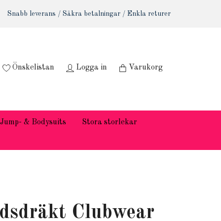
Snabb leverans / Säkra betalningar / Enkla returer
Önskelistan
Logga in
Varukorg
Jump- & Bodysuits
Stora storlekar
dsdräkt Clubwear