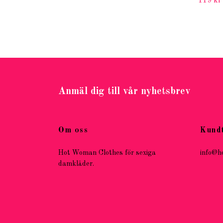
119 kr
Anmäl dig till vår nyhetsbrev
Om oss
Kund
Hot Woman Clothes för sexiga
info@h
damkläder.