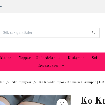
kläder
Toppar
Underdelar
Kostymer
Set
Accessoarer
lar
Strumpbyxor
Ko Knästrumpor - Ko motiv Strumpor | Ho
Ko Kn