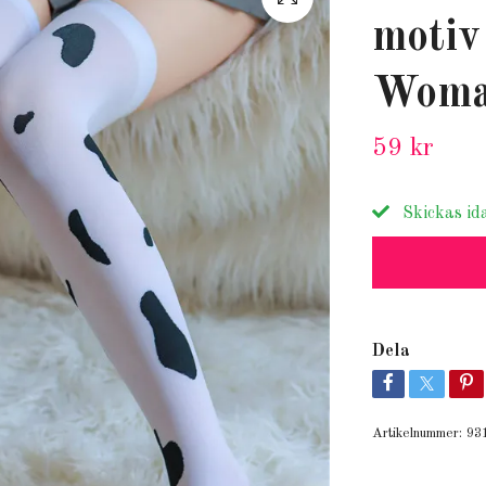
motiv
Woma
59 kr
Skickas id
Dela
Artikelnummer:
93