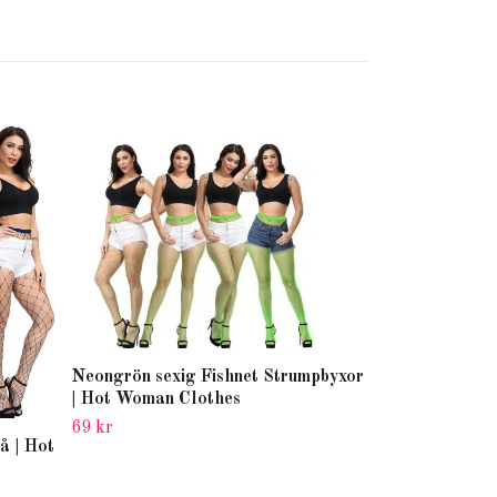
Neongrön sexig Fishnet Strumpbyxor
| Hot Woman Clothes
69 kr
å | Hot
Neongul Fiskn
Woman Cloth