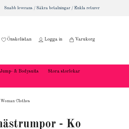
Snabb leverans / Säkra betalningar / Enkla returer
Önskelistan
Logga in
Varukorg
Jump- & Bodysuits
Stora storlekar
t Woman Clothes
ästrumpor - Ko