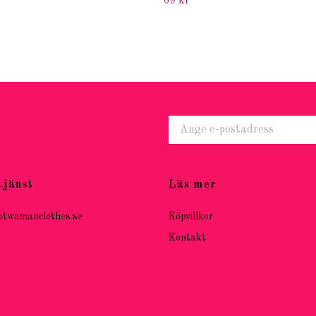
69 kr
tjänst
Läs mer
otwomanclothes.se
Köpvillkor
Kontakt