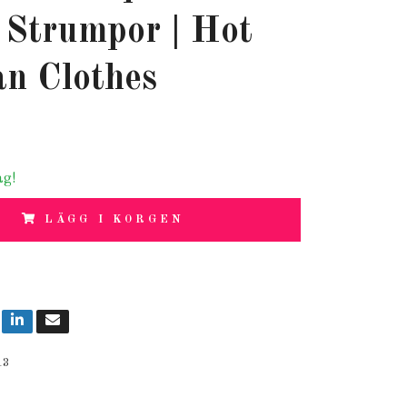
 Strumpor | Hot
n Clothes
ag!
LÄGG I KORGEN
13