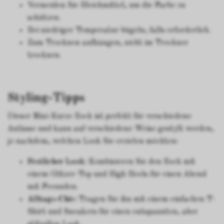
Vermeiden Sie Bleichmittel, um die Farbe zu
schützen.
Bei niedriger Temperatur bügeln, falls erforderlich.
Zum Trocknen aufhängen, nicht im Trockner
trocknen.
Styling-Tipps
Dieser Mini-Kurze Rock ist perfekt für verschiedene
Anlässe und kann auf verschiedene Weise gestylt werden,
je nachdem, welchen Look Sie erzielen möchten:
Festlicher Look:
Kombinieren Sie den Rock mit
einem Glitzer-Top und High Heels für einen Abend
mit Freunden.
Alltags-Chic:
Tragen Sie ihn mit einem einfachen T-
Shirt und Sneakers für einen entspannten, aber