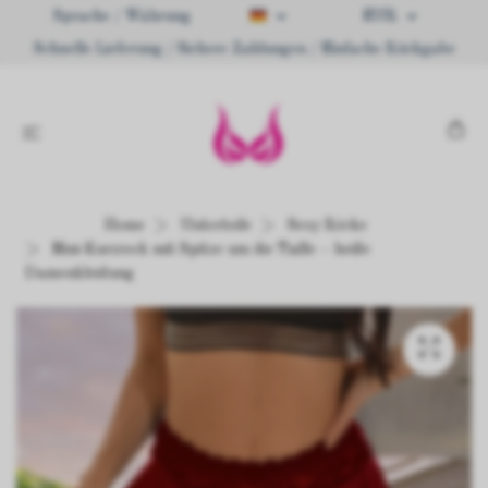
Sprache / Währung
EUR
Schnelle Lieferung / Sichere Zahlungen / Einfache Rückgabe
Home
Unterteile
Sexy Röcke
Mini-Kurzrock mit Spitze um die Taille – heiße
Damenkleidung