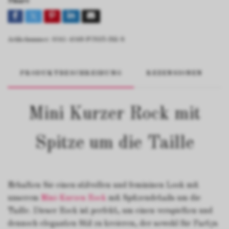
Share
Artikelnummer:
6041-4048-FC635-Blå-S
PRODUKTBESCHREIBUNG
REZENSIONEN
Mini Kurzer Rock mit
Spitze um die Taille
Erhalten Sie einen stilvollen und femininen Look mit
unserem
Mini-Kurzen Rock
mit Spitzendetails um die
Taille. Dieser Rock ist perfekt, um einen verspielten und
dennoch eleganten Stil zu kreieren, der sowohl für Partys