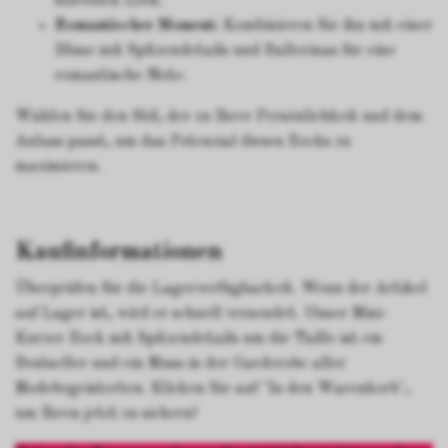
stilvollen Look.
Romantischer Moment:
Kombinieren Sie ihn mit einer
Bluse mit Spitzendetails und Ballerinas für eine
romantische Note.
Wählen Sie den Stil, der zu Ihrer Persönlichkeit und dem
Anlass passt, um das Potenzial dieses Rocks zu
maximieren.
Kaufinformationen
Überprüfen Sie die Lagerverfügbarkeit. Wenn der Artikel
auf Lager ist, wird er schnell versendet. Unser Mini-
Kurzer Rock mit Spitzendetails um die Taille ist ein
Bestseller und ein Muss in der Garderobe aller
Modebegeisterten. Klicken Sie auf "In den Warenkorb",
um Ihren jetzt zu sichern!