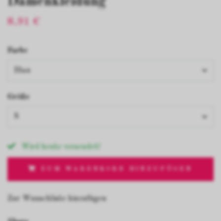
Damenkleidung
8,91 €
Farbe
Blau
Größe
S
Wird heute versendet!
ZUM WARENKORB HINZUFÜGEN
Zur Wunschliste hinzufügen