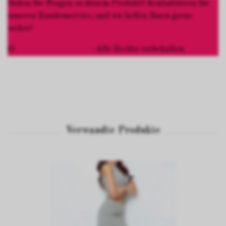
Haben Sie Fragen zu diesem Produkt? Kontaktieren Sie
unseren Kundenservice, und wir helfen Ihnen gerne
weiter!
©
Hot Woman Clothes
- Alle Rechte vorbehalten.