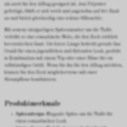
als auch für den Alltag geeignet ist. Aus Polyester
gefertigt, fühlt er sich weich und angenehm auf der Haut
an und bietet gleichzeitig eine schöne Silhouette.
Mit seinem einzigartigen Spitzenmuster um die Taille
verleiht er eine romantische Note, die den Rock wirklich
hervorstechen lässt. Die kurze Länge bedeckt gerade das
Gesäß für einen jugendlichen und flirtenden Look, perfekt
in Kombination mit einem Top oder einer Bluse für ein
vollständiges Outfit. Wenn Sie ihn für den Alltag möchten,
können Sie den Rock möglicherweise mit einer
Strumpfhose kombinieren.
Produktmerkmale
Spitzendesign:
Elegante Spitze um die Taille für
einen romantischen Look.