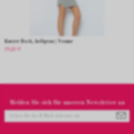
Kurzer Rock, hellgrau | Yvonne
15,21 €
Melden Sie sich für unseren Newsletter an