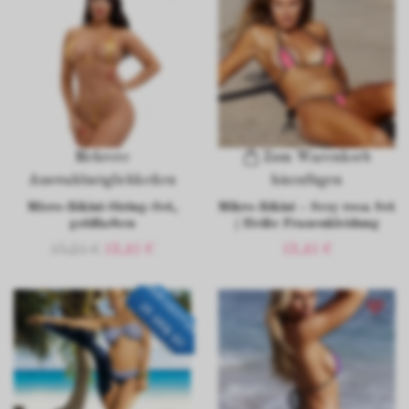
Mehrere
Zum Warenkorb
Auswahlmöglichkeiten
hinzufügen
Micro-Bikini-String-Set,
Mikro-Bikini – Sexy rosa Set
goldfarben
| Heiße Frauenkleidung
15,21 €
13,41 €
13,41 €
H
E
R
G
S
T
E
L
L
T
N
D
E
R
E
E
I
U