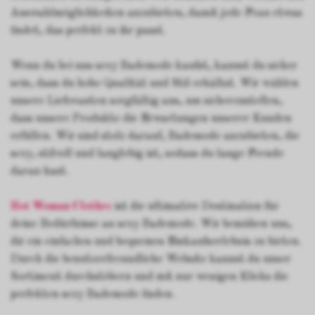
Auswahlmöglichkeiten anzubieten, damit jede Frau etwas
findet, das perfekt zu ihr passt.
Wenn du bei uns sexy Bademode kaufst, kannst du sicher
sein, dass du hohe Qualität und Stil erhältst. Wir wählen
unsere Lieferanten sorgfältig aus, um sicherzustellen,
dass unsere Produkte die Erwartungen unserer Kunden
erfüllen. Wir sind stolz darauf, Bademode anzubieten, die
sexy, stilvoll und langlebig ist, sodass du lange Freude
daran hast.
Hot Woman Clothes
ist die ultimative Destination für
deine Bedürfnisse an sexy Bademode. Wir bemühen uns,
dir ein einfaches und bequemes Einkaufserlebnis zu bieten.
Durch die benutzerfreundliche Website kannst du unser
Sortiment durchstöbern und mit nur wenigen Klicks die
perfekten sexy Bademode finden.