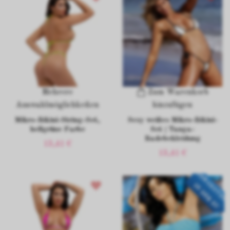
Mehrere
Zum Warenkorb
Auswahlmöglichkeiten
hinzufügen
Mikro-Bikini-String-Set,
Sexy weißes Mikro-Bikini-
hellgrüne Farbe
Set | Tanga-
Badebekleidung
13,41 €
13,41 €
E
I
U