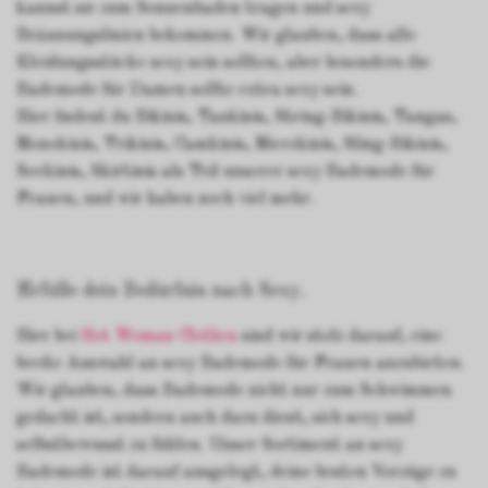
kannst sie zum Sonnenbaden tragen und sexy
Bräunungslinien bekommen. Wir glauben, dass alle
Kleidungsstücke sexy sein sollten, aber besonders die
Bademode für Damen sollte extra sexy sein.
Hier findest du Bikinis, Tankinis, String-Bikinis, Tangas,
Monokinis, Trikinis, Camkinis, Microkinis, Sling-Bikinis,
Seekinis, Skirtinis als Teil unserer sexy Bademode für
Frauen, und wir haben noch viel mehr.
Erfülle dein Bedürfnis nach Sexy.
Hier bei
Hot Woman Clothes
sind wir stolz darauf, eine
breite Auswahl an sexy Bademode für Frauen anzubieten.
Wir glauben, dass Bademode nicht nur zum Schwimmen
gedacht ist, sondern auch dazu dient, sich sexy und
selbstbewusst zu fühlen. Unser Sortiment an sexy
Bademode ist darauf ausgelegt, deine besten Vorzüge zu