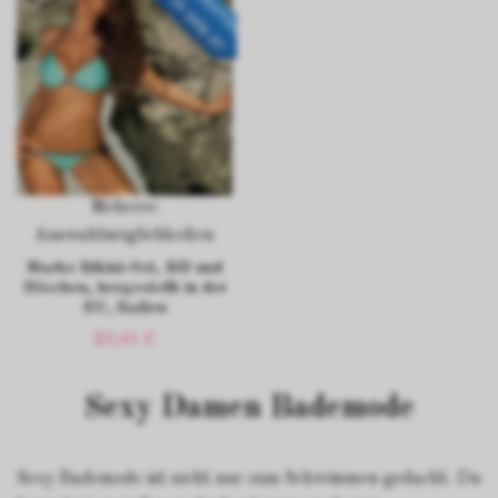
H
E
R
G
S
T
E
L
L
T
N
D
E
R
E
E
I
U
Mehrere
Auswahlmöglichkeiten
Marko Bikini-Set, BH und
Höschen, hergestellt in der
EU, Italien
20,61 €
Sexy Damen Bademode
Sexy Bademode ist nicht nur zum Schwimmen gedacht. Du