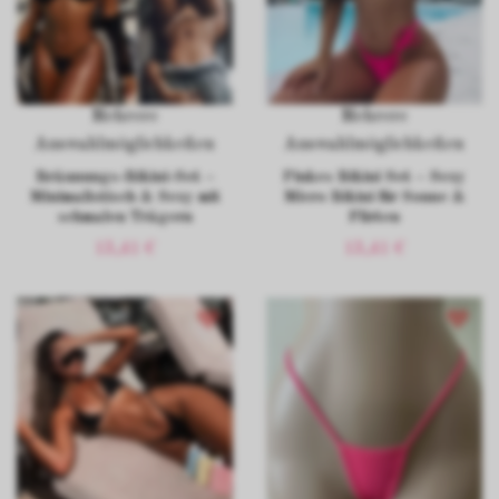
Mehrere
Mehrere
Auswahlmöglichkeiten
Auswahlmöglichkeiten
Bräunungs-Bikini-Set –
Pinkes Bikini Set – Sexy
Minimalistisch & Sexy mit
Micro Bikini für Sonne &
schmalen Trägern
Flirten
13,41 €
13,41 €