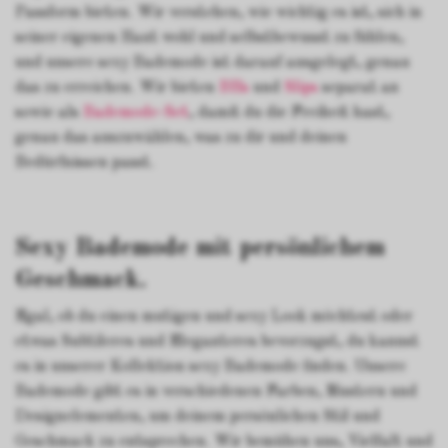
Passform bieten. Wir verstehen, wie wichtig es ist, sich in
seiner eigenen Haut wohl und selbstbewusst zu fühlen,
und unsere sexy Bademode ist darauf ausgelegt, genau
das zu erreichen. Wir bieten
BHs
und
Slips
separat an
sowie als
Bademode-Set
, damit du die Freiheit hast,
genau das auszuwählen, was zu dir und deinen
Bedürfnissen passt.
Sexy Bademode mit persönlichem
Geschmack.
Egal, ob du einen mutigen und sexy Look möchtest oder
etwas Subtileres und Eleganteres bevorzugst, du kannst
es in unserer Kollektion sexy Bademode finden. Unsere
Bademode gibt es in verschiedenen Farben, Mustern und
Designelementen, um deinem persönlichen Stil und
Geschmack zu entsprechen. Wir bemühen uns, Vielfalt und