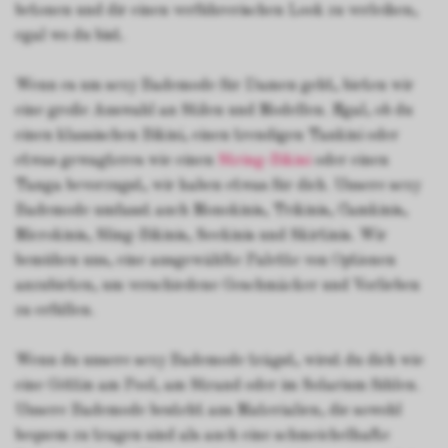
betonen und dir einen verführerischen Look zu verleihen,
egal wo du bist.
Wenn es um sexy Bademode für Damen geht, bieten wir
eine große Auswahl an Stilen und Modellen. Egal, ob du
einen klassischen Bikini, einen trendigen Tankini oder
etwas gewagteres wie einen
String-Bikini
oder einen
Tanga bevorzugst, wir haben etwas für dich. Unsere sexy
Bademode umfasst auch Monokinis, Trikinis, Camkinis,
Microkinis, Sling-Bikinis, Seekinis und Skirtinis. Wir
bemühen uns, eine ausgewählte Palette von Optionen
anzubieten, um verschiedene Geschmäcker und Vorlieben
zu erfüllen.
Wenn du unsere sexy Bademode trägst, wirst du dich wie
eine Göttin am Pool, am Strand oder im Solarium fühlen.
Unsere Bademode besteht aus Materialien, die sowohl
bequem zu tragen sind als auch eine schmeichelhafte