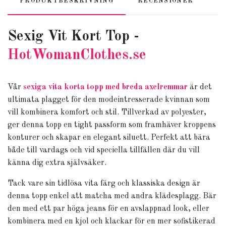
PRODUKTBESKRIVNING
RECENSIONER
Sexig Vit Kort Top -
HotWomanClothes.se
Vår
sexiga vita korta topp med breda axelremmar
är det
ultimata plagget för den modeintresserade kvinnan som
vill kombinera komfort och stil. Tillverkad av polyester,
ger denna topp en tight passform som framhäver kroppens
konturer och skapar en elegant siluett. Perfekt att bära
både till vardags och vid speciella tillfällen där du vill
känna dig extra självsäker.
Tack vare sin tidlösa vita färg och klassiska design är
denna topp enkel att matcha med andra klädesplagg. Bär
den med ett par höga jeans för en avslappnad look, eller
kombinera med en kjol och klackar för en mer sofistikerad