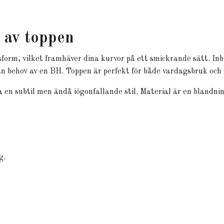
 av toppen
sform, vilket framhäver dina kurvor på ett smickrande sätt. I
an behov av en BH. Toppen är perfekt för både vardagsbruk och 
a en subtil men ändå iögonfallande stil. Material är en blandnin
g.