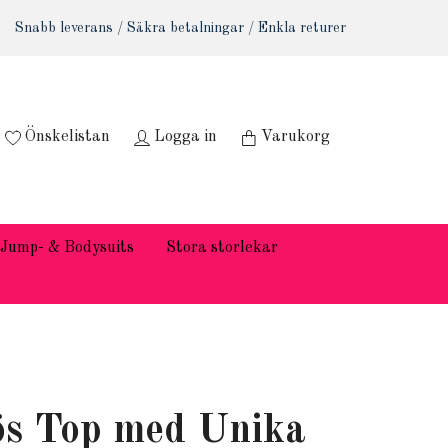
Snabb leverans / Säkra betalningar / Enkla returer
Önskelistan
Logga in
Varukorg
Jump- & Bodysuits
Stora storlekar
s Top med Unika