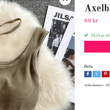
Axelb
69 kr
Skickas id
Dela
Artikelnummer:
02