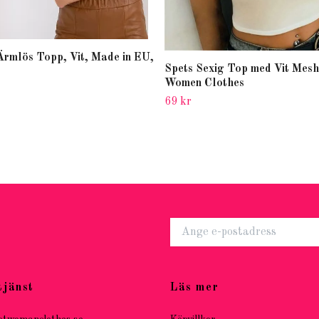
Ärmlös Topp, Vit, Made in EU,
Spets Sexig Top med Vit Mesh
Women Clothes
69 kr
tjänst
Läs mer