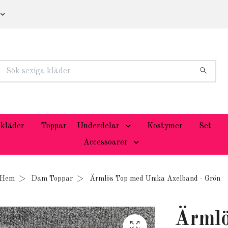
kläder
Toppar
Underdelar
Kostymer
Set
Accessoarer
Hem
Dam Toppar
Ärmlös Top med Unika Axelband - Grön
Ärmlö