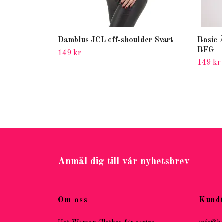
Damblus JCL off-shoulder Svart
Basic 
BFG
149 kr
149 kr
Anmäl dig till vår nyhetsbrev
Om oss
Kund