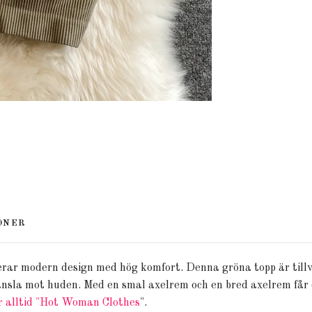
ONER
ar modern design med hög komfort. Denna gröna topp är tillve
 känsla mot huden. Med en smal axelrem och en bred axelrem får
 alltid "Hot Woman Clothes
".