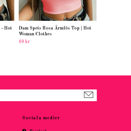
 - Hot
Dam Spets Rosa Ärmlös Top | Hot
Aprikos Crop 
Woman Clothes
Hot Woman Cl
69 kr
69 kr
Sociala medier