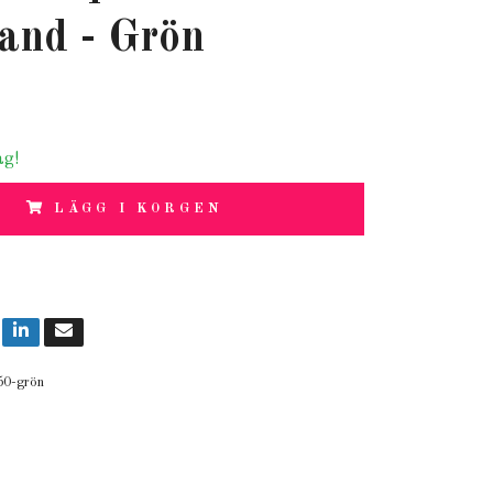
and - Grön
ag!
LÄGG I KORGEN
50-grön