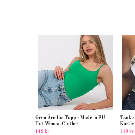
Grön Ärmlös Topp - Made in EU |
Tankto
Hot Woman Clothes
Kortle
149 kr
149 kr