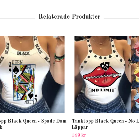
pp Black Queen - Spade Dam
Tanktopp Black Queen - No L
k
Läppar
149 kr