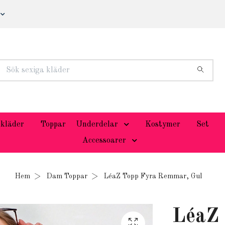
kläder
Toppar
Underdelar
Kostymer
Set
Accessoarer
Hem
Dam Toppar
LéaZ Topp Fyra Remmar, Gul
LéaZ 