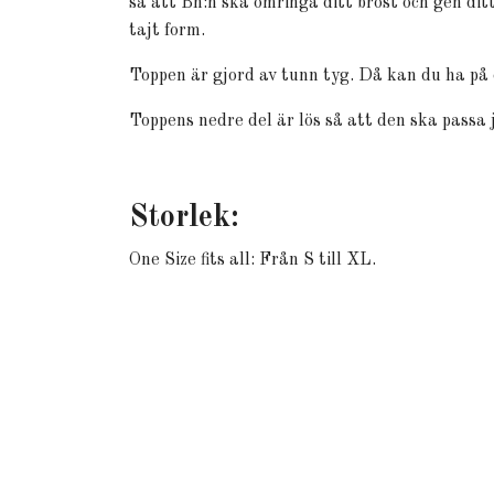
så att Bh:n ska omringa ditt bröst och gen dit
tajt form.
Toppen är gjord av tunn tyg. Då kan du ha på
Toppens nedre del är lös så att den ska passa 
Storlek:
One Size fits all: Från S till XL.