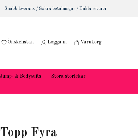
Snabb leverans / Säkra betalningar / Enkla returer
Önskelistan
Logga in
Varukorg
Jump- & Bodysuits
Stora storlekar
Topp Fyra