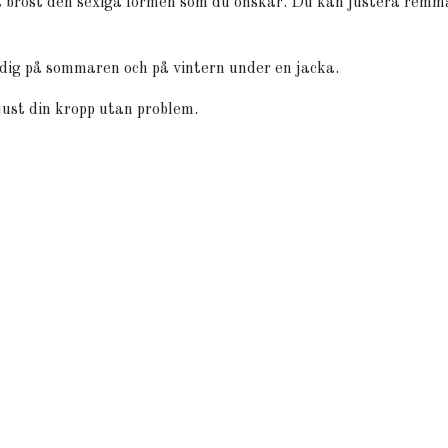
t bröst den sexiga formen som du önskar. Du kan justera remmar
 dig på sommaren och på vintern under en jacka.
just din kropp utan problem.