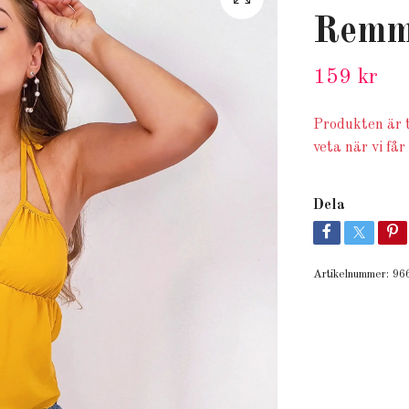
Remm
159 kr
Produkten är t
veta när vi får
Dela
Artikelnummer:
96