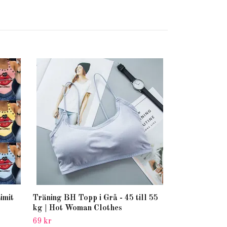
Grå Crop Top 
| Hot Women 
69 kr
imit
Träning BH Topp i Grå - 45 till 55
kg | Hot Woman Clothes
69 kr