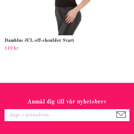
Damblus JCL off-shoulder Svart
149 kr
Anmäl dig till vår nyhetsbrev