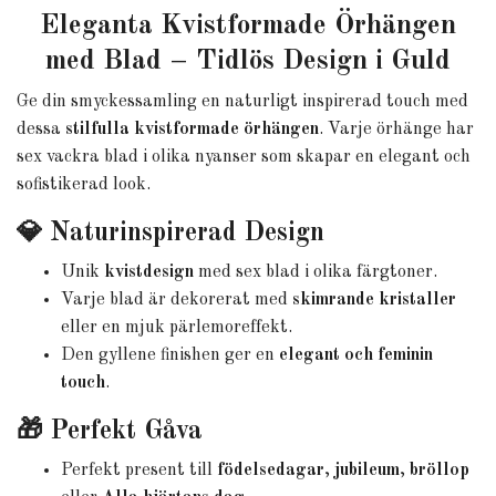
Eleganta Kvistformade Örhängen
med Blad – Tidlös Design i Guld
Ge din smyckessamling en naturligt inspirerad touch med
dessa
stilfulla kvistformade örhängen
. Varje örhänge har
sex vackra blad i olika nyanser som skapar en elegant och
sofistikerad look.
💎 Naturinspirerad Design
Unik
kvistdesign
med sex blad i olika färgtoner.
Varje blad är dekorerat med
skimrande kristaller
eller en mjuk pärlemoreffekt.
Den gyllene finishen ger en
elegant och feminin
touch
.
🎁 Perfekt Gåva
Perfekt present till
födelsedagar
,
jubileum
,
bröllop