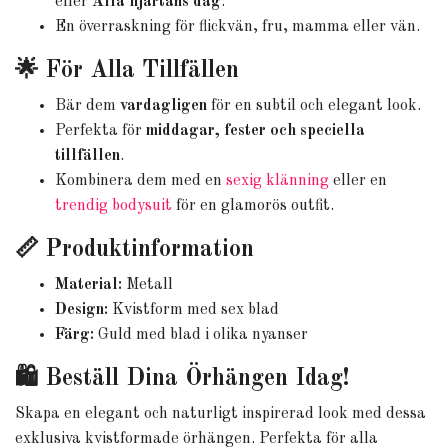
eller
Alla hjärtans dag
.
En överraskning för flickvän, fru, mamma eller vän.
🌟 För Alla Tillfällen
Bär dem
vardagligen
för en subtil och elegant look.
Perfekta för
middagar, fester och speciella
tillfällen
.
Kombinera dem med en
sexig klänning
eller en
trendig bodysuit
för en glamorös outfit.
📏 Produktinformation
Material:
Metall
Design:
Kvistform med sex blad
Färg:
Guld med blad i olika nyanser
🛍️ Beställ Dina Örhängen Idag!
Skapa en elegant och naturligt inspirerad look med dessa
exklusiva kvistformade örhängen. Perfekta för alla