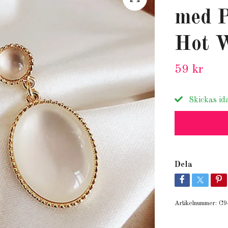
med P
Hot 
59 kr
Skickas id
Dela
Artikelnummer:
C9