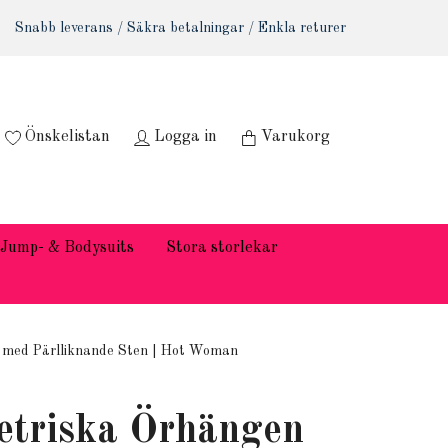
Snabb leverans / Säkra betalningar / Enkla returer
Önskelistan
Logga in
Varukorg
Jump- & Bodysuits
Stora storlekar
med Pärlliknande Sten | Hot Woman
triska Örhängen