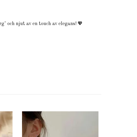
rg" och njut av en touch av elegans! 💖
Kvistformade
Guld | Billig
59 kr