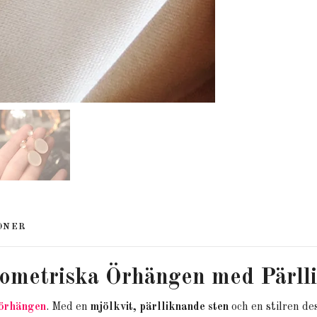
ONER
ometriska Örhängen med Pärll
 örhängen
. Med en
mjölkvit, pärlliknande sten
och en stilren de