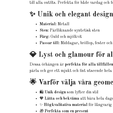
till alla outfits. Perfekta för både vardag och f
✨ Unik och elegant desig
Material:
Metall
Sten:
Pärlliknande syntetisk sten
Färg:
Guld och mjölkvit
Passar till:
Middagar, bröllop, fester och
💎 Lyst och glamour för all
Dessa örhängen är
perfekta för alla tillfälle
pärla och ger ett mjukt och fint utseende hela 
🌟 Varför välja våra geom
🛍
Unik design
som lyfter din stil
💖
Lätta och bekväma
att bära hela dag
✨
Högkvalitativa material
för långvarig
🎁
Perfekta som en present