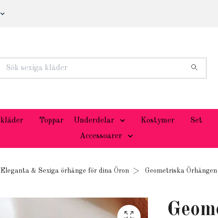
kläder
Toppar
Underdelar
Kostymer
Set
Accessoarer
Eleganta & Sexiga örhänge för dina Öron
Geometriska Örhängen 
Geome