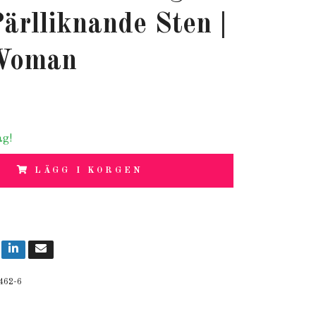
ärlliknande Sten |
Woman
ag!
LÄGG I KORGEN
462-6