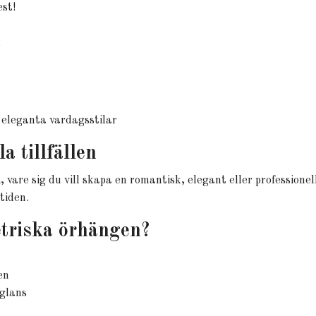
est!
n
 eleganta vardagsstilar
a tillfällen
n
, vare sig du vill skapa en romantisk, elegant eller profession
tiden.
etriska örhängen?
en
 glans