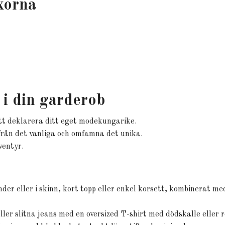
xorna
i din garderob
tt deklarera ditt eget modekungarike.
s från det vanliga och omfamna det unika.
ventyr.
der eller i skinn, kort topp eller enkel korsett, kombinerat med
ller slitna jeans med en oversized T-shirt med dödskalle eller 