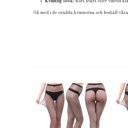
Kvinnlig look:
Kort svart eller vinröd kl
Gå med i de orädda kvinnorna och beställ vår