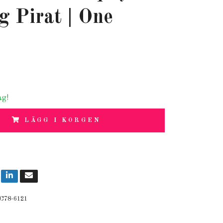
g Pirat | One
ag!
LÄGG I KORGEN
C78-6121