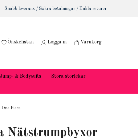
Snabb leverans / Säkra betalningar / Enkla returer
Önskelistan
Logga in
Varukorg
Jump- & Bodysuits
Stora storlekar
 One Piece
a Nätstrumpbyxor