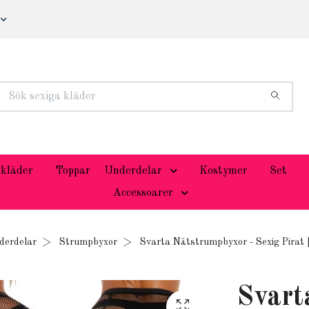
kläder
Toppar
Underdelar
Kostymer
Set
Accessoarer
derdelar
Strumpbyxor
Svarta Nätstrumpbyxor - Sexig Pirat |
Svart