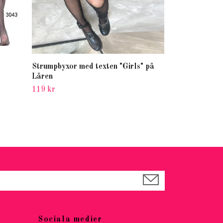
Strumpbyxor med texten "Girls" på
Ljusblå Sexig
Låren
- Hot Woman 
119 kr
69 kr
Sociala medier