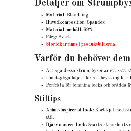
Detaljer om Strumpby
Material:
Blandning
Huvudkomposition:
Spandex
Materialinnehåll:
88%
Färg:
Svart
Storlekar finns i produktbilderna
Varför du behöver dem 
Att äga dessa strumpbyxor är ett sätt a
Din dagliga biljett för att bryta dig los
Perfekta för feminina looks och orädda ä
Stiltips
Anime-inspirerad look:
Kort kjol med rän
stil.
Djärv modern look:
Svarta skinnshorts e