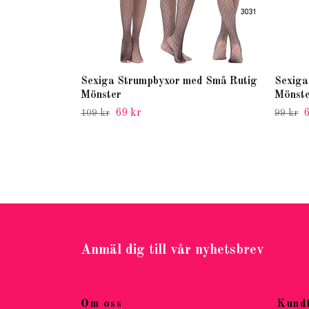
Sexiga Strumpbyxor med Små Rutig
Sexiga
Mönster
Mönst
69 kr
6
109 kr
99 kr
Anmäl dig till vår nyhetsbrev
Om oss
Kund