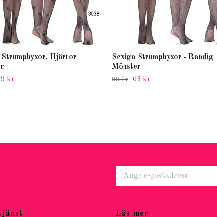
 Strumpbyxor, Hjärtor
Sexiga Strumpbyxor - Randig
er
Mönster
9 kr
69 kr
99 kr
tjänst
Läs mer