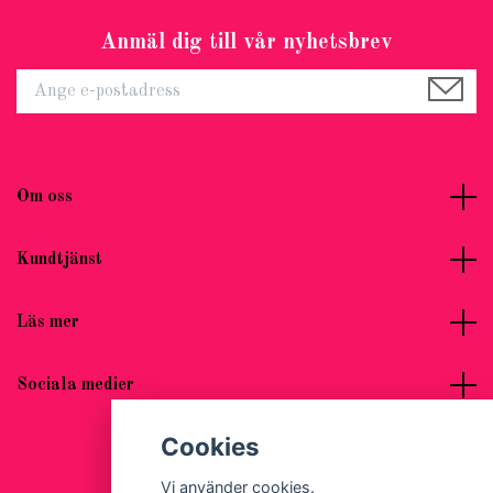
Anmäl dig till vår nyhetsbrev
Om oss
Kundtjänst
Läs mer
Sociala medier
Cookies
Vi använder cookies.