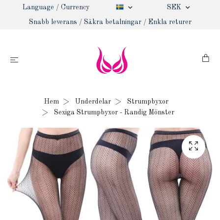
Language / Currency
SEK
Snabb leverans / Säkra betalningar / Enkla returer
Hem
Underdelar
Strumpbyxor
Sexiga Strumpbyxor - Randig Mönster