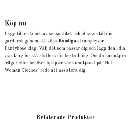
Köp nu
Lägg till en touch av sensualitet och elegans till din
garderob genom att köpa
Randiga
strumpbyxor
Pantyhose idag. Välj det som passar dig och lägg den i din
varukorg för att slutföra din beställning. Om du har några
frågor eller behöver hjälp är vår kundtjänst på "Hot
Woman Clothes" redo att assistera dig.