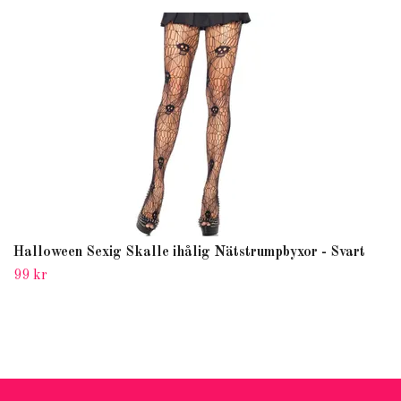
Halloween Sexig Skalle ihålig Nätstrumpbyxor - Svart
99 kr