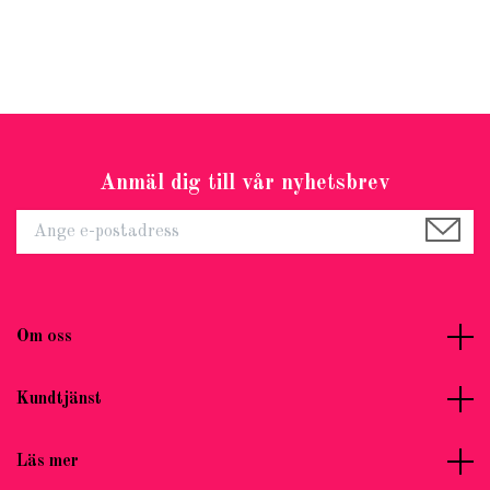
Anmäl dig till vår nyhetsbrev
Om oss
Kundtjänst
Läs mer