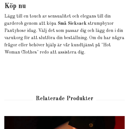
Köp nu
Lägg till en touch av sensualitet och elegans till din
garderob genom att köpa
Små Sicksack
strumpbyxor
Pantyhose idag. Välj det som passar dig och lägg den i din
varukorg för att slutföra din beställning. Om du har några
frågor eller behöver hjälp är vår kundtjänst på "Hot
Woman Clothes" redo att assistera dig.