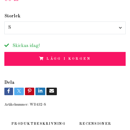
Storlek
S
Skickas idag!
LÄGG I KORGEN
Dela
Artikelnummer:
WB432-S
PRODUKTBESKRIVNING
RECENSIONER