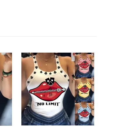
Sexig Yoga S
ENERGY Äggp
109 kr