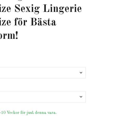
ize Sexig Lingerie
ize för Bästa
orm!
-10 Veckor för just denna vara.