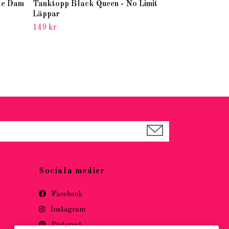
de Dam
Tanktopp Black Queen - No Limit
Läppar
149 kr
Sociala medier
Facebook
Instagram
Pinterest