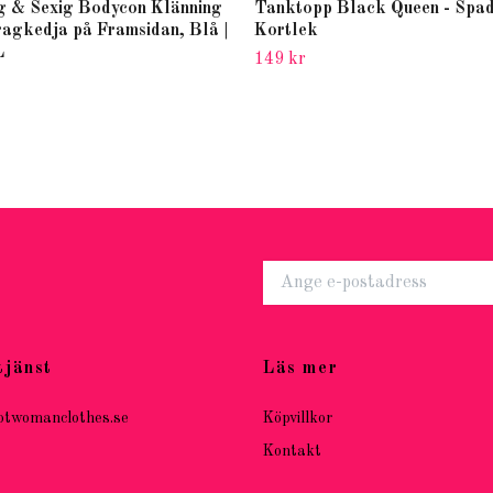
g & Sexig Bodycon Klänning
Tanktopp Black Queen - Spa
agkedja på Framsidan, Blå |
Kortlek
L
149 kr
tjänst
Läs mer
otwomanclothes.se
Köpvillkor
Kontakt