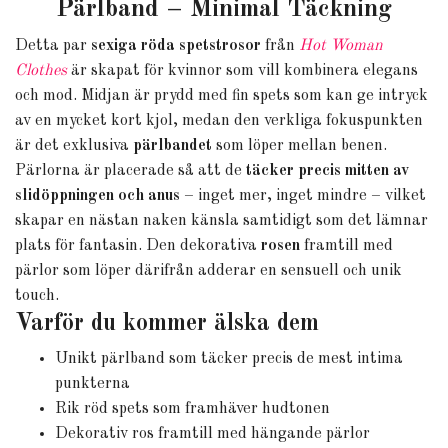
Pärlband – Minimal Täckning
Detta par
sexiga röda spetstrosor
från
Hot Woman
Clothes
är skapat för kvinnor som vill kombinera elegans
och mod. Midjan är prydd med fin spets som kan ge intryck
av en mycket kort kjol, medan den verkliga fokuspunkten
är det exklusiva
pärlbandet
som löper mellan benen.
Pärlorna är placerade så att de
täcker precis mitten av
slidöppningen och anus
– inget mer, inget mindre – vilket
skapar en nästan naken känsla samtidigt som det lämnar
plats för fantasin. Den dekorativa
rosen
framtill med
pärlor som löper därifrån adderar en sensuell och unik
touch.
Varför du kommer älska dem
Unikt pärlband som täcker precis de mest intima
punkterna
Rik röd spets som framhäver hudtonen
Dekorativ ros framtill med hängande pärlor