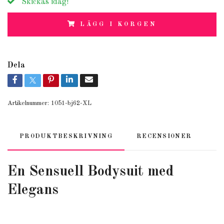
Skickas idag!
LÄGG I KORGEN
Dela
Artikelnummer:
1051-bj62-XL
PRODUKTBESKRIVNING
RECENSIONER
En Sensuell Bodysuit med
Elegans