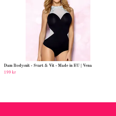
Dam Bodysuit - Svart & Vit - Made in EU | Vena
199 kr