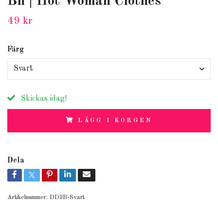
Bh | Hot Woman Clothes
49 kr
Färg
Svart
Skickas idag!
LÄGG I KORGEN
Dela
Artikelnummer:
DD3B-Svart