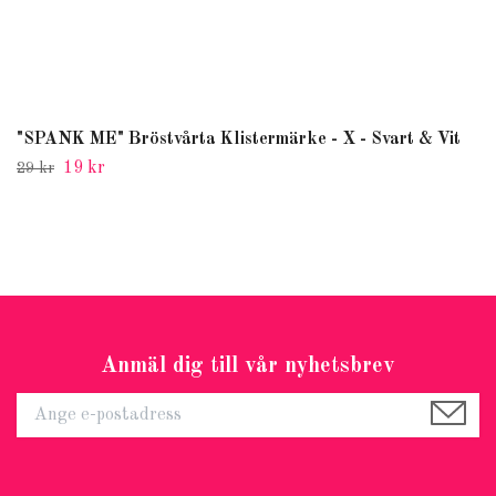
"SPANK ME" Bröstvårta Klistermärke - X - Svart & Vit
19 kr
29 kr
Anmäl dig till vår nyhetsbrev