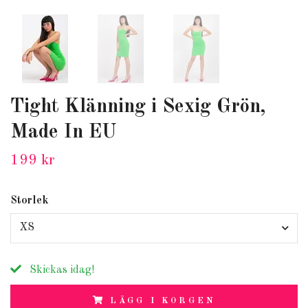
Tight Klänning i Sexig Grön,
Made In EU
199 kr
Storlek
XS
Skickas idag!
LÄGG I KORGEN