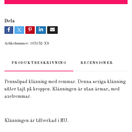
Dela
Artikelnummer:
165152-XS
PRODUKTBESKRIVNING
RECENSIONER
Pennslipad klänning med remmar. Denna sexiga klänning
sitter tajt på kroppen. Klänningen är utan ärmar, med
axelremmar.
Klänningen är tillverkad i EU.