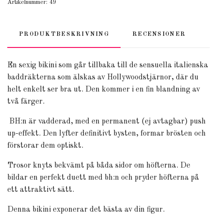
Artikelnummer:
49
PRODUKTBESKRIVNING
RECENSIONER
En sexig bikini som går tillbaka till de sensuella italienska
baddräkterna som älskas av Hollywoodstjärnor, där du
helt enkelt ser bra ut.
Den kommer i en fin blandning av
två färger.
BH:n är vadderad, med en permanent (ej avtagbar) push
up-effekt.
Den lyfter definitivt bysten, formar brösten och
förstorar dem optiskt.
Trosor knyts bekvämt på båda sidor om höfterna.
De
bildar en perfekt duett med bh:n och pryder höfterna
på
ett attraktiv
t sätt.
Denna bikini
exponerar det bästa av din figur.