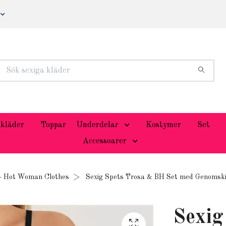
kläder
Toppar
Underdelar
Kostymer
Set
Accessoarer
 - Hot Woman Clothes
Sexig Spets Trosa & BH Set med Genomski
Sexig