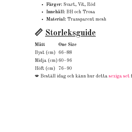
Färger:
Svart, Vit, Röd
Innehåll:
BH och Trosa
Material:
Transparent mesh
📏
Storleksguide
Mått
One Size
Byst (cm)
66–88
Midja (cm)
60–96
Höft (cm)
76–90
💋 Beställ idag och känn hur detta
sexiga set
f