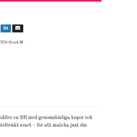
7376-Svart-M
ehåller en BH med genomskinliga kupor och
örföriskt svart – för att matcha just din