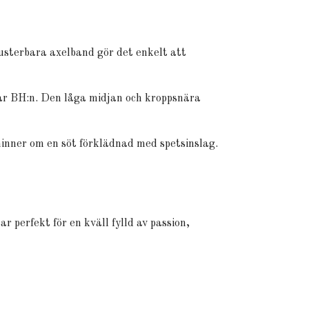
Justerbara axelband gör det enkelt att
rar BH:n. Den låga midjan och kroppsnära
åminner om en söt förklädnad med spetsinslag.
 perfekt för en kväll fylld av passion,