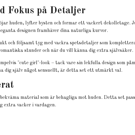
d Fokus på Detaljer
jar huden, lyfter bysten och formar ett vackert dekolletage. 
leganta designen framhäver dina naturliga kurvor.
mjukt och följsamt tyg med vackra spetsdetaljer som komplette
 romantiska stunder och när du vill känna dig extra självsäker.
xempelvis "cute girl"-look – tack vare sin lekfulla design som p
na dig själv något sensuellt, är detta set ett utmärkt val.
rat
 bekväma material som är behagliga mot huden. Detta set passar
ig extra vacker i vardagen.