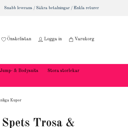
Snabb leverans / Säkra betalningar / Enkla returer
Önskelistan
Logga in
Varukorg
Jump- & Bodysuits
Stora storlekar
nliga Kupor
 Spets Trosa &