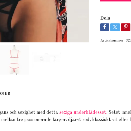
Dela
Artikelnummer:
32
ONER
gans och sexighet med detta
sexiga underklädesset
. Setet inn
mellan tre passionerade färger: djärvt röd, klassiskt vit eller f