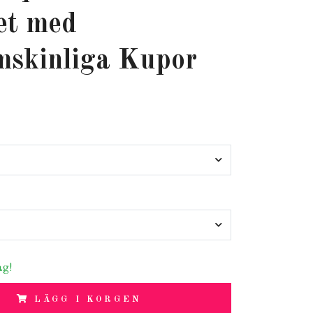
et med
skinliga Kupor
ag!
LÄGG I KORGEN