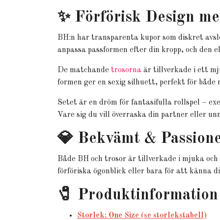
✨ Förförisk Design me
BH:n har transparenta kupor som diskret avslö
anpassa passformen efter din kropp, och den e
De matchande
trosorna
är tillverkade i ett 
formen ger en sexig silhuett, perfekt för både
Setet är en dröm för fantasifulla rollspel – e
Vare sig du vill överraska din partner eller un
💎 Bekvämt & Passione
Både BH och trosor är tillverkade i mjuka och
förföriska ögonblick eller bara för att känna d
🧷 Produktinformation
Storlek: One Size (se storlekstabell)