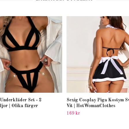
Underkläder Set - 2
Sexig Cosplay Piga Kostym S
djor | Olika färger
Vit | HotWomanClothes
169 kr