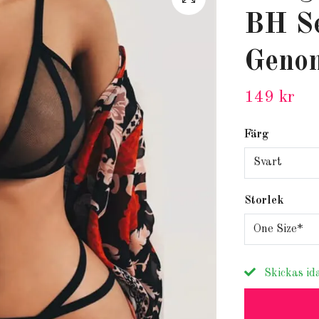
BH S
Genom
149 kr
Färg
Svart
Storlek
One Size*
Skickas id