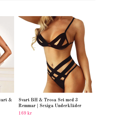
Svart Underkl
Midjaremmar 
199 kr
vart &
Svart BH & Trosa Set med 3
Remmar | Sexiga Underkläder
169 kr