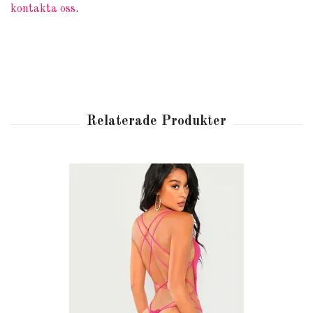
kontakta oss
.