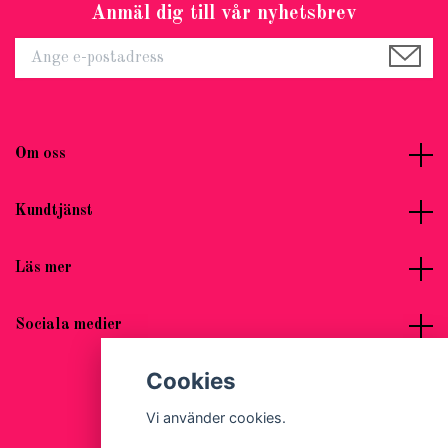
Anmäl dig till vår nyhetsbrev
Om oss
Kundtjänst
Läs mer
Sociala medier
Cookies
Vi använder cookies.