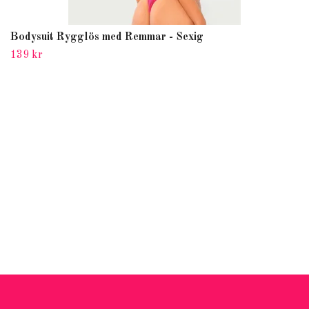
Bodysuit Rygglös med Remmar - Sexig
139 kr