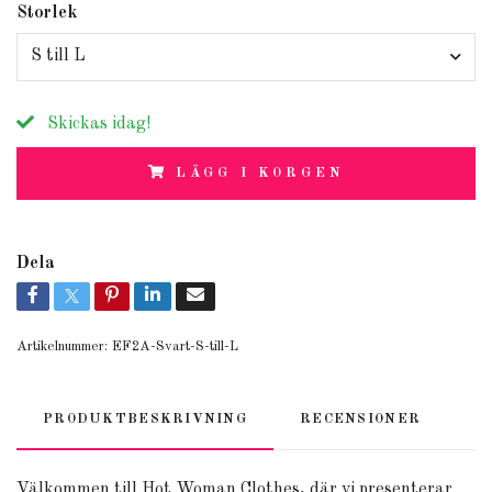
Storlek
S till L
Skickas idag!
LÄGG I KORGEN
Dela
Artikelnummer:
EF2A-Svart-S-till-L
PRODUKTBESKRIVNING
RECENSIONER
Välkommen till
Hot Woman Clothes
, där vi presenterar