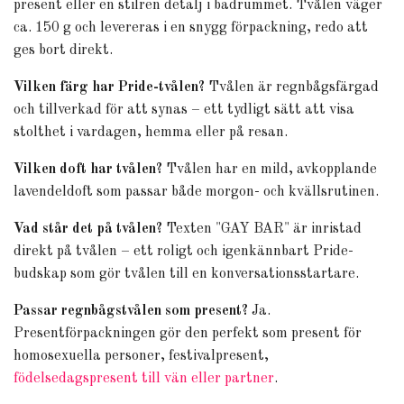
present eller en stilren detalj i badrummet. Tvålen väger
ca. 150 g och levereras i en snygg förpackning, redo att
ges bort direkt.
Vilken färg har Pride-tvålen?
Tvålen är regnbågsfärgad
och tillverkad för att synas – ett tydligt sätt att visa
stolthet i vardagen, hemma eller på resan.
Vilken doft har tvålen?
Tvålen har en mild, avkopplande
lavendeldoft som passar både morgon- och kvällsrutinen.
Vad står det på tvålen?
Texten "GAY BAR" är inristad
direkt på tvålen – ett roligt och igenkännbart Pride-
budskap som gör tvålen till en konversationsstartare.
Passar regnbågstvålen som present?
Ja.
Presentförpackningen gör den perfekt som present för
homosexuella personer, festivalpresent,
födelsedagspresent till vän eller partner
.