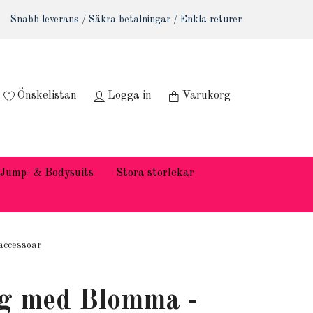
Snabb leverans / Säkra betalningar / Enkla returer
Önskelistan
Logga in
Varukorg
Jump- & Bodysuits
Stora storlekar
accessoar
g med Blomma -