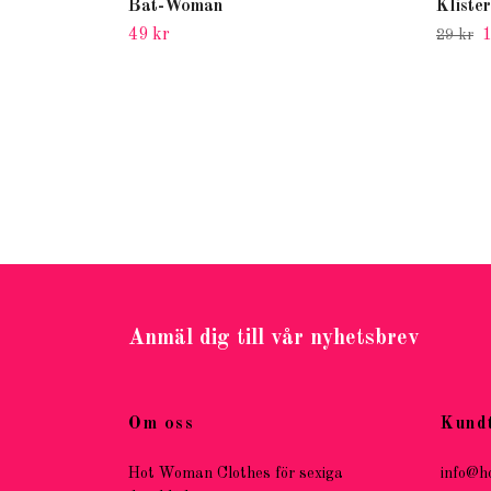
Bat-Woman
Kliste
49 kr
1
29 kr
Anmäl dig till vår nyhetsbrev
Om oss
Kund
Hot Woman Clothes för sexiga
info@h