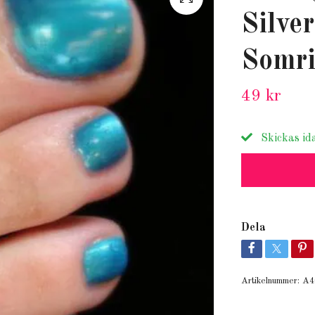
Silver
Somri
49 kr
Skickas id
Dela
Artikelnummer:
A4