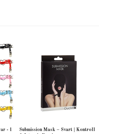
Röd Balaclava
ar - 1
Submission Mask – Svart | Kontroll
Sexig Kvinno 