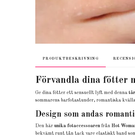
PRODUKTBESKRIVNING
RECENSI
Förvandla dina fötter 
Ge dina fötter ett sensuellt lyft med denna
tår
sommarens barfotastunder, romantiska kvällar
Design som andas romantik
Den här
unika fotaccessoaren
från
Hot Woman
bekvämt runt tån tack vare elastiskt band som 