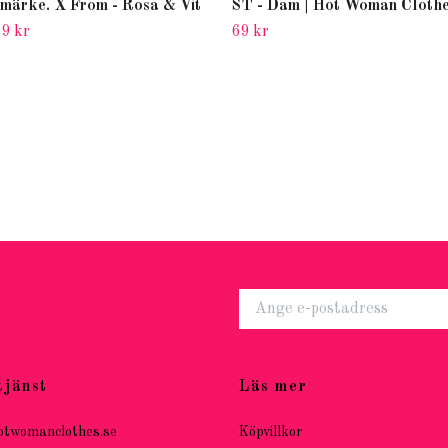
rmärke. X From - Rosa & Vit
ST - Dam | Hot Woman Cloth
9 kr
69 kr
tjänst
Läs mer
otwomanclothes.se
Köpvillkor