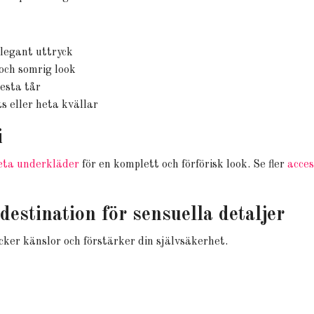
elegant uttryck
 och somrig look
lesta tår
ts eller heta kvällar
i
eta underkläder
för en komplett och förförisk look. Se fler
acce
stination för sensuella detaljer
cker känslor och förstärker din självsäkerhet.