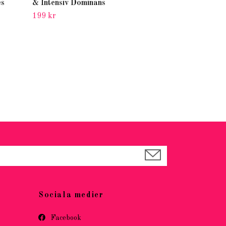
es
& Intensiv Dominans
169 kr
199 kr
Sociala medier
Facebook