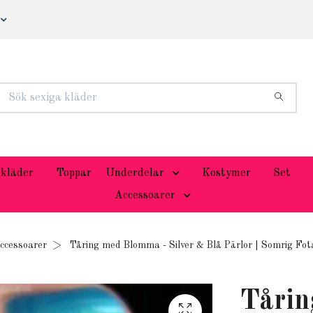
kläder
Toppar
Underdelar
Kostymer
Set
Accessoarer
ccessoarer
Tåring med Blomma - Silver & Blå Pärlor | Somrig Fot
Tårin