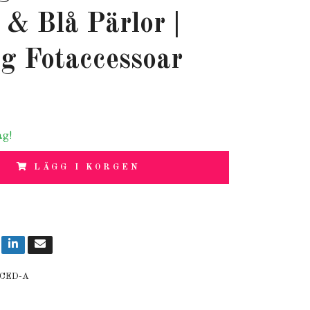
 & Blå Pärlor |
g Fotaccessoar
ag!
LÄGG I KORGEN
CED-A