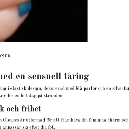
ONER
med en sensuell tåring
ing i elastisk design
, dekorerad med
blå pärlor
och en
silverf
 eller en het dag på stranden.
 och frihet
 Clothes
är utformad för att framhäva din feminina charm och ge
anpassar sig efter din fot.