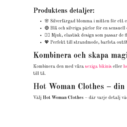
Produktens detaljer:
🌸 Silverfärgad blomma i mitten för ett 
🔵 Blå och silvriga pärlor för en sensuell
🧘‍♀️ Mjuk, elastisk design som passar de f
💖 Perfekt till strandmode, barfota outfi
Kombinera och skapa mag
Kombinera den med våra
sexiga bikinis
eller
h
till tå.
Hot Woman Clothes – din de
Välj
Hot Woman Clothes
– där varje detalj vä